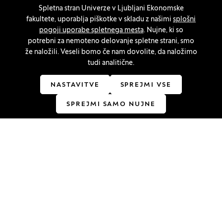
Spletna stran Univerze v Ljubljani Ekonomske
Nastavitve piškotkov
fakultete, uporablja piškotke v skladu z našimi
splošni
pogoji uporabe spletnega mesta
. Nujne, ki so
Ostanite v stiku
potrebni za nemoteno delovanje spletne strani, smo
že naložili. Veseli bomo če nam dovolite, da naložimo
tudi analitične.
Linkedin
(Odpre se v novem oknu)
Youtube
(Odpre se v novem oknu)
Facebook
(Odpre se v novem oknu)
Instagram
(Odpre se v novem oknu)
TikTok
(Odpre se v novem oknu)
NASTAVITVE
SPREJMI VSE
Akreditacije
SPREJMI SAMO NUJNE
(Odpre se v novem oknu)
© 2026 Univerza v Ljubljani, Ekonomska fakulteta
(Odpre se v novem oknu)
Produkcija:
Innovatif