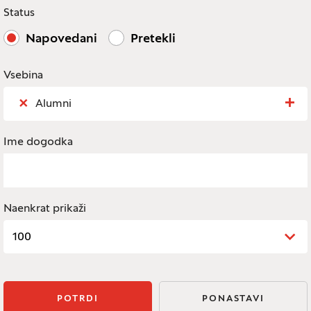
Status
Napovedani
Pretekli
Vsebina
×
Iskanje: Vsebina
Alumni
Legenda
Ime dogodka
Naenkrat prikaži
100
POTRDI
PONASTAVI