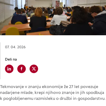
Datum:
07. 04. 2026
Deli na
Linkedin
(Odpre se v novem oknu)
Facebook
(Odpre se v novem oknu)
X
(Odpre se v novem oknu)
Tekmovanje v znanju ekonomije že 27 let povezuje
nadarjene mlade, krepi njihovo znanje in jih spodbuja
k poglobljenemu razmisleku o družbi in gospodarstvu.