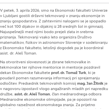
V petek, 3. aprila 2026, smo na Ekonomski fakulteti Univerze
v Ljubljani gostili državni tekmovanji v znanju ekonomije in
znanju gospodarstva. Z zahtevnimi nalogami se je spopadlo
več kot 100 dijakov in dijakinj iz 28 srednjih šol in gimnazij.
Najuspešnejši med njimi bodo prejeli zlata in srebrna
priznanja. Tekmovanji vsako leto organizira Društvo
matematikov, fizikov in astronomov Slovenije v sodelovanju
z Ekonomsko fakulteto, letošnji dogodek pa je koordiniral
asist. dr. Aleš Toman.
Na otvoritveni slovesnosti je zbrane tekmovalke in
tekmovalce ter njihove mentorice in mentorje pozdravil
dekan Ekonomske fakultete
prof. dr. Tomaž Turk
, ki je
poudaril pomen razumevanja informacij pri sprejemanju
odločitev. Predsednik tekmovalnih komisij
mag. Jan Žitnik
je
v nagovoru izpostavil vlogo angažiranih mladih pri napredku
družbe,
asist. dr. Aleš Toman
, član mednarodnega odbora
Mednarodne ekonomske olimpijade, pa je opozoril na
globalno razsežnost ekonomskega znanja. Za prijetno