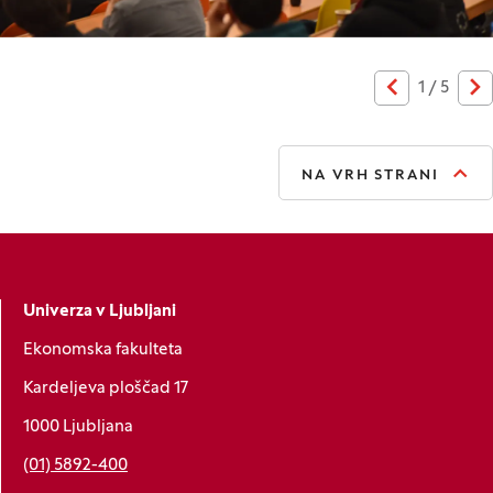
1
/
5
Prejšnja
Na
NA VRH STRANI
Univerza v Ljubljani
Ekonomska fakulteta
Kardeljeva ploščad 17
1000 Ljubljana
(01) 5892-400