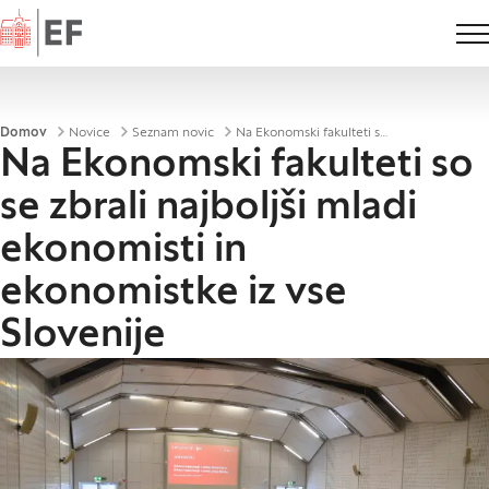
Domov
Drobtinice
Domov
Novice
Seznam novic
Na Ekonomski fakulteti so se zbrali najboljši mladi ekonomisti in ekonomistke iz vse Slovenije
Na Ekonomski fakulteti so
se zbrali najboljši mladi
ekonomisti in
ekonomistke iz vse
Slovenije