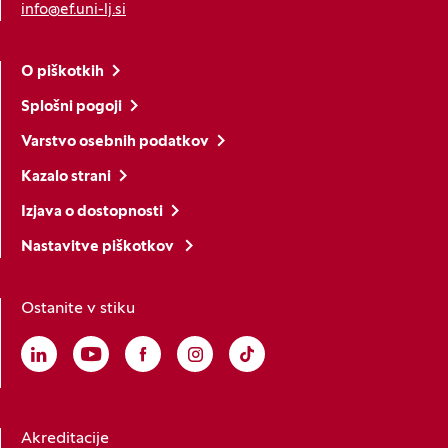
info@ef.uni-lj.si
O piškotkih
Splošni pogoji
Varstvo osebnih podatkov
Kazalo strani
Izjava o dostopnosti
Nastavitve piškotkov
Ostanite v stiku
Linkedin
(Odpre se v novem oknu)
Youtube
(Odpre se v novem oknu)
Facebook
(Odpre se v novem oknu)
Instagram
(Odpre se v novem oknu)
TikTok
(Odpre se v novem oknu)
Akreditacije