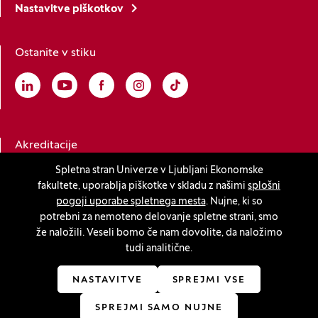
Nastavitve piškotkov
Ostanite v stiku
Linkedin
(Odpre se v novem oknu)
Youtube
(Odpre se v novem oknu)
Facebook
(Odpre se v novem oknu)
Instagram
(Odpre se v novem oknu)
TikTok
(Odpre se v novem oknu)
Akreditacije
Spletna stran Univerze v Ljubljani Ekonomske
fakultete, uporablja piškotke v skladu z našimi
splošni
(Odpre se v novem oknu)
pogoji uporabe spletnega mesta
. Nujne, ki so
potrebni za nemoteno delovanje spletne strani, smo
že naložili. Veseli bomo če nam dovolite, da naložimo
tudi analitične.
© 2026 Univerza v Ljubljani, Ekonomska fakulteta
(Odpre se v novem oknu)
Produkcija:
Innovatif
NASTAVITVE
SPREJMI VSE
SPREJMI SAMO NUJNE