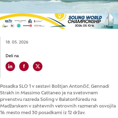
Datum:
18. 05. 2026
Deli na
Linkedin
(Odpre se v novem oknu)
Facebook
(Odpre se v novem oknu)
X
(Odpre se v novem oknu)
Posadka SLO 1 v sestavi Boštjan Antončič, Gennadi
Strakh in Massimo Cattaneo je na svetovnem
prvenstvu razreda Soling v Balatonfüredu na
Madžarskem v zahtevnih vetrovnih razmerah osvojila
16. mesto med 30 posadkami iz 12 držav.