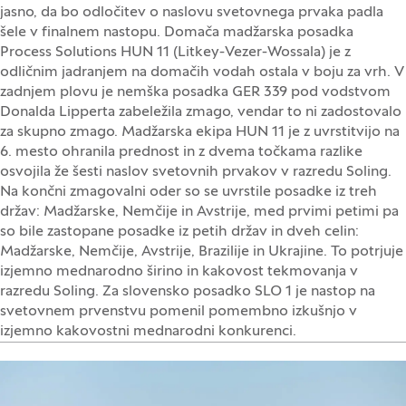
jasno, da bo odločitev o naslovu svetovnega prvaka padla
šele v finalnem nastopu. Domača madžarska posadka
Process Solutions HUN 11 (Litkey-Vezer-Wossala) je z
odličnim jadranjem na domačih vodah ostala v boju za vrh. V
zadnjem plovu je nemška posadka GER 339 pod vodstvom
Donalda Lipperta zabeležila zmago, vendar to ni zadostovalo
za skupno zmago. Madžarska ekipa HUN 11 je z uvrstitvijo na
6. mesto ohranila prednost in z dvema točkama razlike
osvojila že šesti naslov svetovnih prvakov v razredu Soling.
Na končni zmagovalni oder so se uvrstile posadke iz treh
držav: Madžarske, Nemčije in Avstrije, med prvimi petimi pa
so bile zastopane posadke iz petih držav in dveh celin:
Madžarske, Nemčije, Avstrije, Brazilije in Ukrajine. To potrjuje
izjemno mednarodno širino in kakovost tekmovanja v
razredu Soling. Za slovensko posadko SLO 1 je nastop na
svetovnem prvenstvu pomenil pomembno izkušnjo v
izjemno kakovostni mednarodni konkurenci.