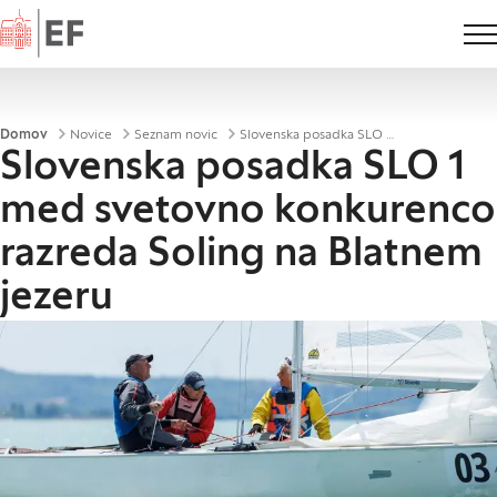
Domov
Drobtinice
Domov
Novice
Seznam novic
Slovenska posadka SLO 1 med svetovno konkurenco razreda Soling na Blatnem jezeru
Slovenska posadka SLO 1
med svetovno konkurenco
razreda Soling na Blatnem
jezeru