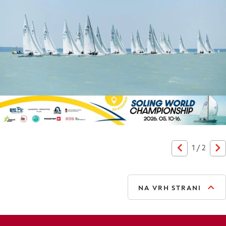
1
/
2
Prejšnja
Na
NA VRH STRANI