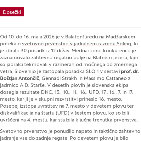
Dosežki
Od 10. do 16. maja 2026 je v Balatonfüredu na Madžarskem
potekalo
svetovno prvenstvo v jadralnem razredu Soling
, ki
je zbralo 30 posadk iz 12 držav. Mednarodno konkurenco je
zaznamovalo zahtevno regatno polje na Blatnem jezeru, kjer
so jadralci tekmovali v razmerah od močnega do zmernega
vetra. Slovenijo je zastopala posadka SLO 1 v sestavi
prof. dr.
Boštjan Antončič
, Gennadi Strakh in Massimo Cattaneo z
jadrnico A.D. Starše. V desetih plovih je slovenska ekipa
dosegla rezultate DNC, 13., 10., 11., 16., UFD, 17., 16., 7. in 17.
mesto, kar ji je v skupni razvrstitvi prineslo 16. mesto.
Posebej izstopa uvrstitev na 7. mesto v devetem plovu ter
diskvalifikacija na štartu (UFD) v šestem plovu, ko so bili
uvrščeni na 4. mestu, kar sta bila ključna trenutka prvenstva.
Svetovno prvenstvo je ponudilo napeto in taktično zahtevno
jadranje vse do zadnje regate. Po devetem plovu je bilo