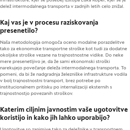
infrastrukture, kjer še posebej izstopa Luka Koper, kjer se je
delež intermodalnega transporta v zadnjih letih celo znižal.
Kaj vas je v procesu raziskovanja
presenetilo?
Naša metodologija omogoča oceno modalne porazdelitve
tako za ekonomske transportne stroške kot tudi za dodatne
okoljske stroške vezane na trajnostnostne vidike. Do neke
mere presenetljivo je, da že sami ekonomski stroški
narekujejo povečanje deleža intermodalnega transporta. To
pomeni, da bi že nadgradnja železniške infrastrukture vodila
v bolj trajnostnostni transport, brez potrebe po
institucionalnem pritisku po internalizaciji eksternih s
trajnostnostjo povezanih stroškov.
Katerim ciljnim javnostim vaše ugotovitve
koristijo in kako jih lahko uporabijo?
Ugotovitve so zanimive tako za deležnike v transportnem