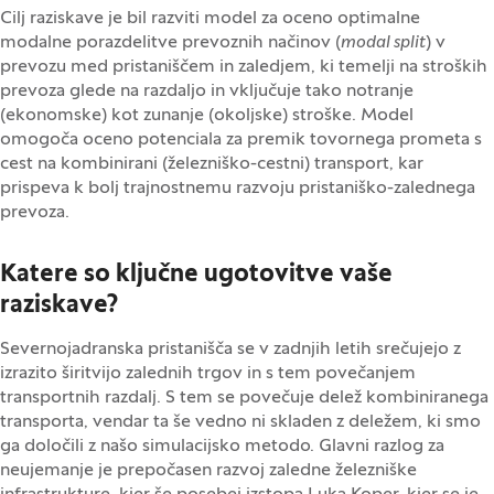
Cilj raziskave je bil razviti model za oceno optimalne
modalne porazdelitve prevoznih načinov (
modal split
) v
prevozu med pristaniščem in zaledjem, ki temelji na stroških
prevoza glede na razdaljo in vključuje tako notranje
(ekonomske) kot zunanje (okoljske) stroške. Model
omogoča oceno potenciala za premik tovornega prometa s
cest na kombinirani (železniško-cestni) transport, kar
prispeva k bolj trajnostnemu razvoju pristaniško-zalednega
prevoza.
Katere so ključne ugotovitve vaše
raziskave?
Severnojadranska pristanišča se v zadnjih letih srečujejo z
izrazito širitvijo zalednih trgov in s tem povečanjem
transportnih razdalj. S tem se povečuje delež kombiniranega
transporta, vendar ta še vedno ni skladen z deležem, ki smo
ga določili z našo simulacijsko metodo. Glavni razlog za
neujemanje je prepočasen razvoj zaledne železniške