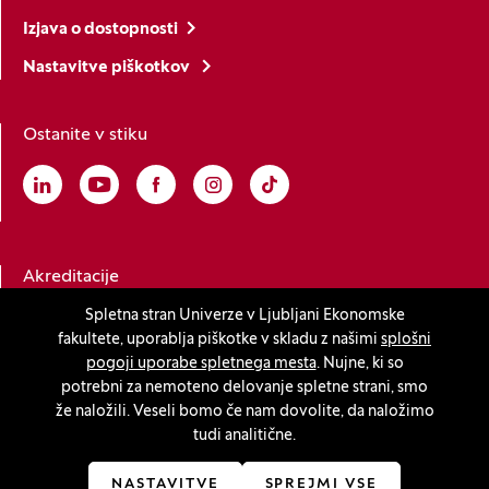
Izjava o dostopnosti
Nastavitve piškotkov
Ostanite v stiku
Linkedin
(Odpre se v novem oknu)
Youtube
(Odpre se v novem oknu)
Facebook
(Odpre se v novem oknu)
Instagram
(Odpre se v novem oknu)
TikTok
(Odpre se v novem oknu)
Akreditacije
Spletna stran Univerze v Ljubljani Ekonomske
fakultete, uporablja piškotke v skladu z našimi
splošni
(Odpre se v novem oknu)
pogoji uporabe spletnega mesta
. Nujne, ki so
potrebni za nemoteno delovanje spletne strani, smo
že naložili. Veseli bomo če nam dovolite, da naložimo
tudi analitične.
© 2026 Univerza v Ljubljani, Ekonomska fakulteta
(Odpre se v novem oknu)
Produkcija:
Innovatif
NASTAVITVE
SPREJMI VSE