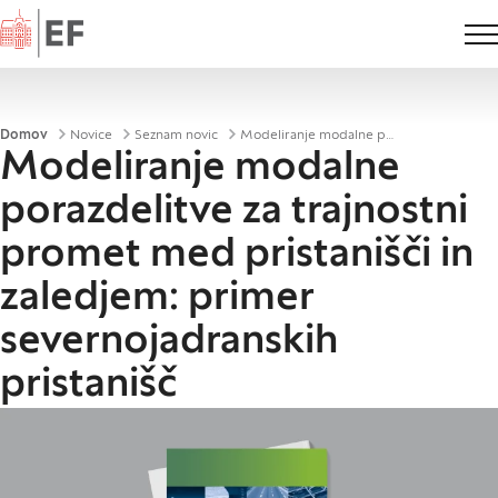
Domov
Drobtinice
Domov
Novice
Seznam novic
Modeliranje modalne porazdelitve za trajnostni promet med pristanišči in zaledjem: primer severnojadranskih pristanišč
Modeliranje modalne
porazdelitve za trajnostni
promet med pristanišči in
zaledjem: primer
severnojadranskih
pristanišč