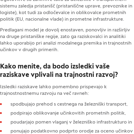
sistemu zaledja pristanišč (pristaniščne uprave, prevoznike in
logiste), kot tudi za odločevalce in oblikovalce prometnih
politik (EU, nacionalne vlade) in prometne infrastrukture.
Predlagani model je dovolj enostaven, ponovljiv in razširljiv
na druge pristaniške regije, zato ga raziskovalci in analitiki
lahko uporabijo pri analizi modalnega premika in trajnostnih
učinkov v drugih primerih.
Kako menite, da bodo izsledki vaše
raziskave vplivali na trajnostni razvoj?
Izsledki raziskave lahko pomembno prispevajo k
trajnostnostnemu razvoju na več ravneh:
spodbujajo prehod s cestnega na železniški transport,
podpirajo oblikovanje učinkovitih prometnih politik,
poudarjajo pomen vlaganj v železniško infrastrukturo in
ponujajo podatkovno podprto orodje za oceno učinkov