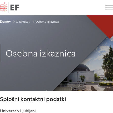
Domov
Drobtinice
Domov
O fakulteti
Osebna izkaznica
Osebna izkaznica
Splošni kontaktni podatki
Univerza v Ljubljani,