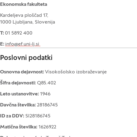
Ekonomska fakulteta
Kardeljeva ploščad 17,
1000 Ljubljana, Slovenija
T:
01 5892 400
E:
info@ef.uni-lj.si
Poslovni podatki
Osnovna dejavnost:
Visokošolsko izobraževanje
Šifra dejavnosti:
Q85.402
Leto ustanovitve:
1946
Davčna številka:
28186745
ID za DDV:
SI28186745
Matična številka:
1626922