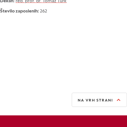
Dekan:
red. prof. dr. Tomaž Turk
Število zaposlenih:
262
NA VRH STRANI