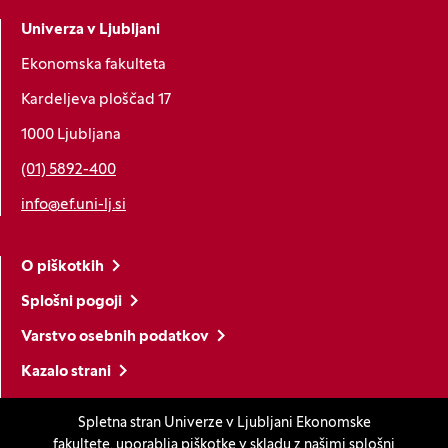
Univerza v Ljubljani
Ekonomska fakulteta
Kardeljeva ploščad 17
1000 Ljubljana
(01) 5892-400
info@ef.uni-lj.si
O piškotkih
Splošni pogoji
Varstvo osebnih podatkov
Kazalo strani
Izjava o dostopnosti
Spletna stran Univerze v Ljubljani Ekonomske
Nastavitve piškotkov
fakultete, uporablja piškotke v skladu z našimi
splošni