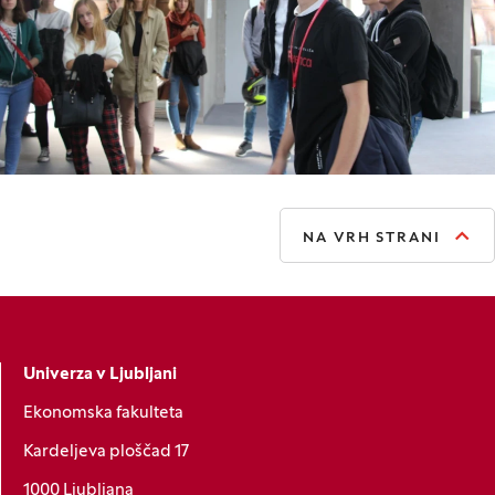
NA VRH STRANI
Univerza v Ljubljani
Ekonomska fakulteta
Kardeljeva ploščad 17
1000 Ljubljana