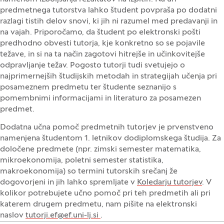
predmetnega tutorstva lahko študent povpraša po dodatni
razlagi tistih delov snovi, ki jih ni razumel med predavanji in
na vajah. Priporočamo, da študent po elektronski pošti
predhodno obvesti tutorja, kje konkretno so se pojavile
težave, in si na ta način zagotovi hitrejše in učinkovitejše
odpravljanje težav. Pogosto tutorji tudi svetujejo o
najprimernejših študijskih metodah in strategijah učenja pri
posameznem predmetu ter študente seznanijo s
pomembnimi informacijami in literaturo za posamezen
predmet.
Dodatna učna pomoč predmetnih tutorjev je prvenstveno
namenjena študentom 1. letnikov dodiplomskega študija. Za
določene predmete (npr. zimski semester matematika,
mikroekonomija, poletni semester statistika,
makroekonomija) so termini tutorskih srečanj že
dogovorjeni in jih lahko spremljate v
Koledarju tutorjev
. V
kolikor potrebujete učno pomoč pri teh predmetih ali pri
katerem drugem predmetu, nam pišite na elektronski
naslov
tutorji.ef@ef.uni-lj.si
.