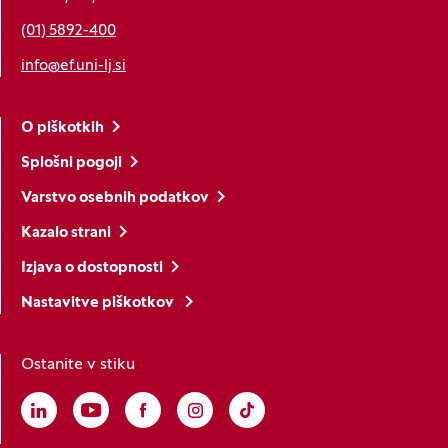
(01) 5892-400
info@ef.uni-lj.si
O piškotkih
Splošni pogoji
Varstvo osebnih podatkov
Kazalo strani
Izjava o dostopnosti
Nastavitve piškotkov
Ostanite v stiku
Linkedin
(Odpre se v novem oknu)
Youtube
(Odpre se v novem oknu)
Facebook
(Odpre se v novem oknu)
Instagram
(Odpre se v novem oknu)
TikTok
(Odpre se v novem oknu)