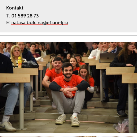
Kontakt
T:
01 589 28 73
E:
natasa.bolcina@ef.uni-lj.si