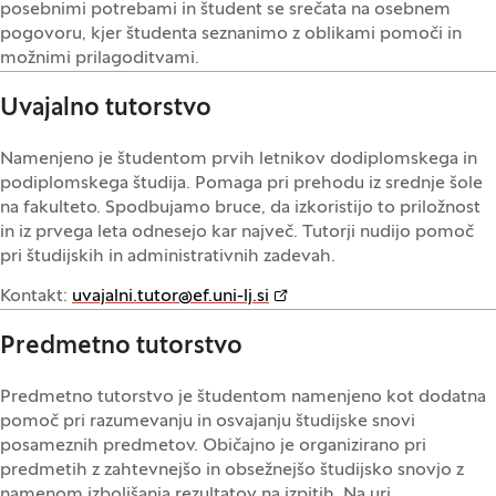
posebnimi potrebami in študent se srečata na osebnem
pogovoru, kjer študenta seznanimo z oblikami pomoči in
možnimi prilagoditvami.
Uvajalno tutorstvo
Namenjeno je študentom prvih letnikov dodiplomskega in
podiplomskega študija. Pomaga pri prehodu iz srednje šole
na fakulteto. Spodbujamo bruce, da izkoristijo to priložnost
in iz prvega leta odnesejo kar največ. Tutorji nudijo pomoč
pri študijskih in administrativnih zadevah.
Kontakt:
uvajalni.tutor@ef.uni-lj.si
Predmetno tutorstvo
Predmetno tutorstvo je študentom namenjeno kot dodatna
pomoč pri razumevanju in osvajanju študijske snovi
posameznih predmetov. Običajno je organizirano pri
predmetih z zahtevnejšo in obsežnejšo študijsko snovjo z
namenom izboljšanja rezultatov na izpitih. Na uri