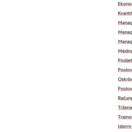
Ekonom
Kvanti
Mana
Manag
Manag
Medna
Podjet
Poslov
Oskrbo
Poslov
Računo
Trženj
Trajno
Izbirn