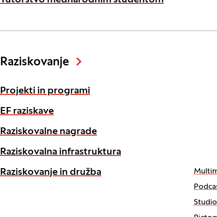
Tutorstvo mednarodnim študentom
Raziskovanje
Projekti in programi
EF raziskave
Raziskovalne nagrade
Raziskovalna infrastruktura
Multim
Raziskovanje in družba
Podcas
Studi