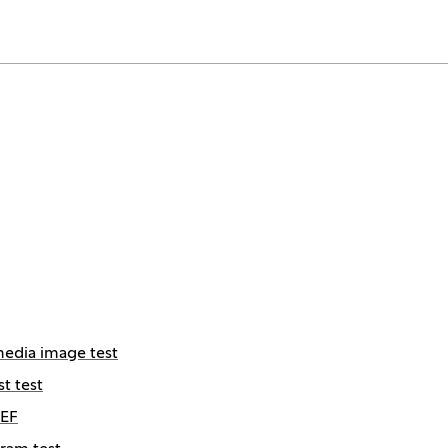
edia image test
t test
oEF