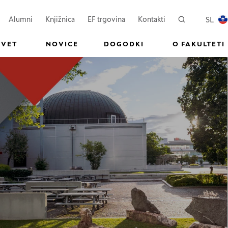
ovem oknu)
Odpre se v novem oknu)
(Odpre se v novem oknu)
SL
Alumni
Knjižnica
EF trgovina
Kontakti
Iskanje
PREKL
SVET
NOVICE
DOGODKI
O FAKULTETI