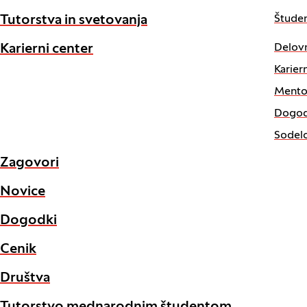
Štude
Tutorstva in svetovanja
Delov
Karierni center
Karier
Mento
Dogod
Sodelo
Zagovori
Novice
Dogodki
Cenik
Društva