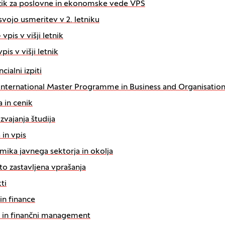
ezik za poslovne in ekonomske vede VPŠ
 svojo usmeritev v 2. letniku
vpis v višji letnik
pis v višji letnik
cialni izpiti
International Master Programme in Business and Organisatio
a in cenik
izvajanja študija
 in vpis
ika javnega sektorja in okolja
o zastavljena vprašanja
ti
in finance
 in finančni management