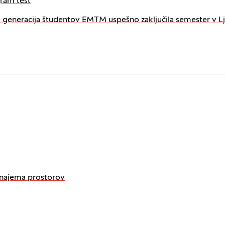
ram test
 generacija študentov EMTM uspešno zaključila semester v Lj
 najema prostorov