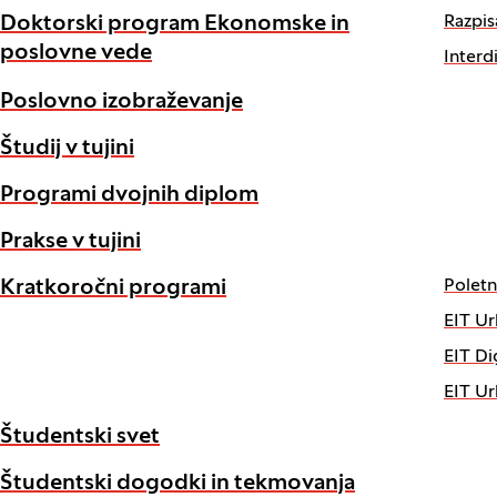
Razpis
Doktorski program Ekonomske in
poslovne vede
Interd
Poslovno izobraževanje
Študij v tujini
Programi dvojnih diplom
Prakse v tujini
Polet
Kratkoročni programi
EIT Ur
EIT Di
EIT Ur
Študentski svet
Študentski dogodki in tekmovanja