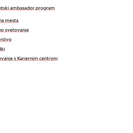
ntski ambasador program
na mesta
no svetovanje
rstvo
ki
vanje s Kariernim centrom