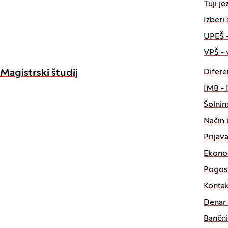
Tuji j
Izberi
UPEŠ - 
VPŠ - v
Diferen
Magistrski študij
IMB - 
Šolnin
Način 
Prijava
Ekonom
Pogost
Kontak
Denar 
Bančni