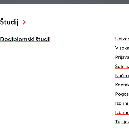
Študij
Univer
Dodiplomski študij
Visoka
Prijava
Šolnin
Način 
Kontak
Pogost
Izbirn
Izbirn
Tuji j