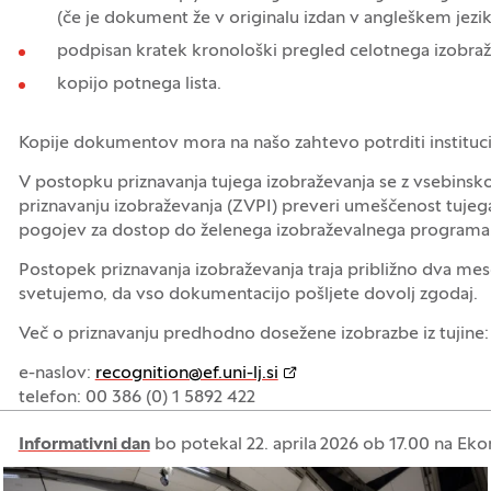
(če je dokument že v originalu izdan v angleškem jezi
podpisan kratek kronološki pregled celotnega izobraž
kopijo potnega lista.
Kopije dokumentov mora na našo zahtevo potrditi institucija,
V postopku priznavanja tujega izobraževanja se z vsebinsko
priznavanju izobraževanja (ZVPI) preveri umeščenost tujega
pogojev za dostop do želenega izobraževalnega programa
Postopek priznavanja izobraževanja traja približno dva 
svetujemo, da vso dokumentacijo pošljete dovolj zgodaj.
Več o priznavanju predhodno dosežene izobrazbe iz tujine:
e-naslov:
recognition@ef.uni-lj.si
telefon: 00 386 (0) 1 5892 422
Informativni dan
bo potekal 22. aprila 2026 ob 17.00 na Eko