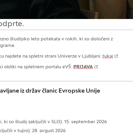
odprte.
no študijsko leto potekata v rokih, ki so določeni z
ograme.
najdete na spletni strani Univerze v Ljubljani:
tukaj
ki obliki na spletnem portalu eVŠ:
PRIJAVA
.
žavljane iz držav članic Evropske Unije
, ki so študij zaključili v SLO): 15. september 2026
ljučili v tujini): 28. avgust 2026