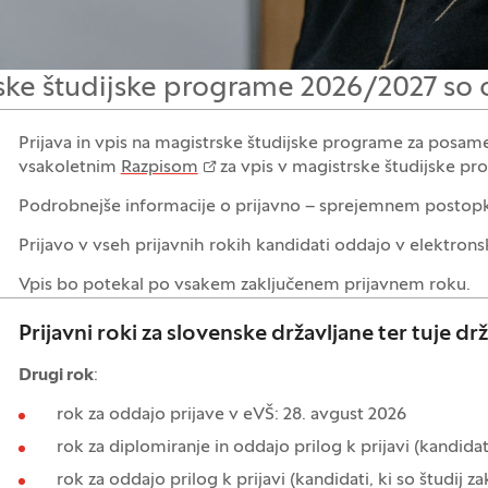
rske študijske programe 2026/2027 so 
Prijava in vpis na magistrske študijske programe za posamez
vsakoletnim
Razpisom
za vpis v magistrske študijske pr
Podrobnejše informacije o prijavno – sprejemnem postopku 
Prijavo v vseh prijavnih rokih kandidati oddajo v elektrons
Vpis bo potekal po vsakem zaključenem prijavnem roku.
Prijavni roki za slovenske državljane ter tuje dr
Drugi rok
:
rok za oddajo prijave v eVŠ: 28. avgust 2026
rok za diplomiranje in oddajo prilog k prijavi (kandidati
rok za oddajo prilog k prijavi (kandidati, ki so študij zak