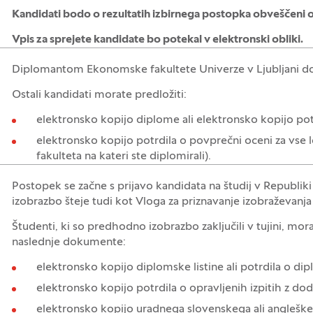
Kandidati bodo o rezultatih izbirnega postopka obveščeni o
Vpis za sprejete kandidate bo potekal v elektronski obliki.
Diplomantom Ekonomske fakultete Univerze v Ljubljani doka
Ostali kandidati morate predložiti:
elektronsko kopijo diplome ali elektronsko kopijo pot
elektronsko kopijo potrdila o povprečni oceni za vse le
fakulteta na kateri ste diplomirali).
Postopek se začne s prijavo kandidata na študij v Republiki 
izobrazbo šteje tudi kot Vloga za priznavanje izobraževanj
Študenti, ki so predhodno izobrazbo zaključili v tujini, mor
naslednje dokumente:
elektronsko kopijo diplomske listine ali potrdila o dip
elektronsko kopijo potrdila o opravljenih izpitih z do
elektronsko kopijo uradnega slovenskega ali angleškeg