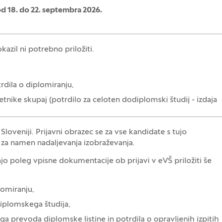
d 18. do 22. septembra 2026.
zil ni potrebno priložiti.
rdila o diplomiranju,
tnike skupaj (potrdilo za celoten dodiplomski študij - izdaja
Sloveniji. Prijavni obrazec se za vse kandidate s tujo
a za namen nadaljevanja izobraževanja.
ajo poleg vpisne dokumentacije ob prijavi v eVŠ priložiti še
lomiranju,
diplomskega študija,
a prevoda diplomske listine in potrdila o opravljenih izpitih