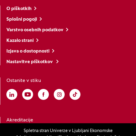
O piškotkih
Splošni pogoji
Varstvo osebnih podatkov
Kazalo strani
Izjava o dostopnosti
Nastavitve piškotkov
Ostanite v stiku
Linkedin
(Odpre se v novem oknu)
Youtube
(Odpre se v novem oknu)
Facebook
(Odpre se v novem oknu)
Instagram
(Odpre se v novem oknu)
TikTok
(Odpre se v novem oknu)
Akreditacije
Spletna stran Univerze v Ljubljani Ekonomske