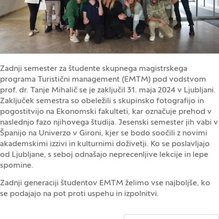
Zadnji semester za študente skupnega magistrskega
programa Turistični management (EMTM) pod vodstvom
prof. dr. Tanje Mihalič se je zaključil 31. maja 2024 v Ljubljani.
Zaključek semestra so obeležili s skupinsko fotografijo in
pogostitvijo na Ekonomski fakulteti, kar označuje prehod v
naslednjo fazo njihovega študija. Jesenski semester jih vabi v
Španijo na Univerzo v Gironi, kjer se bodo soočili z novimi
akademskimi izzivi in kulturnimi doživetji. Ko se poslavljajo
od Ljubljane, s seboj odnašajo neprecenljive lekcije in lepe
spomine.
Zadnji generaciji študentov EMTM želimo vse najboljše, ko
se podajajo na pot proti uspehu in izpolnitvi.