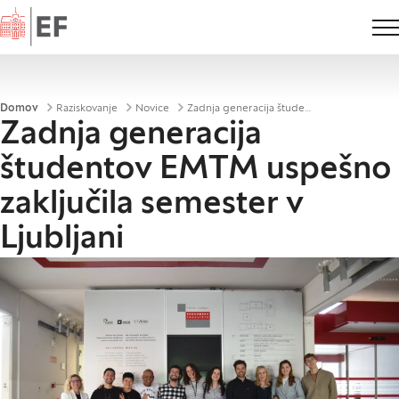
Domov
Drobtinice
Domov
Raziskovanje
Novice
Zadnja generacija študentov EMTM uspešno zaključila semester v Ljubljani
Zadnja generacija
študentov EMTM uspešno
zaključila semester v
Ljubljani