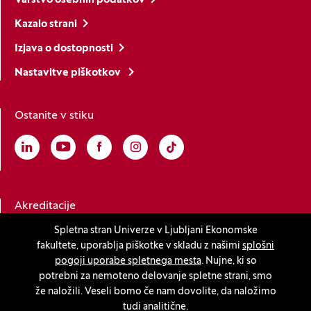
Kazalo strani
Izjava o dostopnosti
Nastavitve piškotkov
Ostanite v stiku
Linkedin
(Odpre se v novem oknu)
Youtube
(Odpre se v novem oknu)
Facebook
(Odpre se v novem oknu)
Instagram
(Odpre se v novem oknu)
TikTok
(Odpre se v novem oknu)
Akreditacije
Spletna stran Univerze v Ljubljani Ekonomske
fakultete, uporablja piškotke v skladu z našimi
splošni
(Odpre se v novem oknu)
pogoji uporabe spletnega mesta
. Nujne, ki so
potrebni za nemoteno delovanje spletne strani, smo
že naložili. Veseli bomo če nam dovolite, da naložimo
tudi analitične.