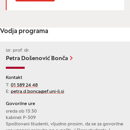
Vodja programa
izr. prof. dr.
Petra Došenović Bonča
Kontakt
T:
01 589 24 48
E:
petra.d.bonca@ef.uni-lj.si
Govorilne ure
sreda ob 13:30
kabinet P-309
Spoštovani študenti, vljudno prosim, da se za govorilne