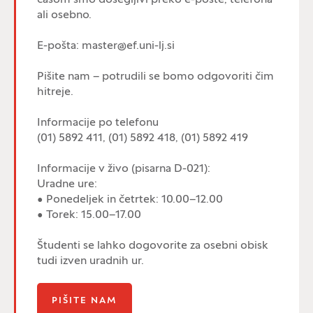
časom smo dosegljivi preko e-pošte, telefona
ali osebno.
E-pošta: master@ef.uni-lj.si
Pišite nam – potrudili se bomo odgovoriti čim
hitreje.
Informacije po telefonu
(01) 5892 411, (01) 5892 418, (01) 5892 419
Informacije v živo (pisarna D-021):
Uradne ure:
• Ponedeljek in četrtek: 10.00–12.00
• Torek: 15.00–17.00
Študenti se lahko dogovorite za osebni obisk
tudi izven uradnih ur.
PIŠITE NAM