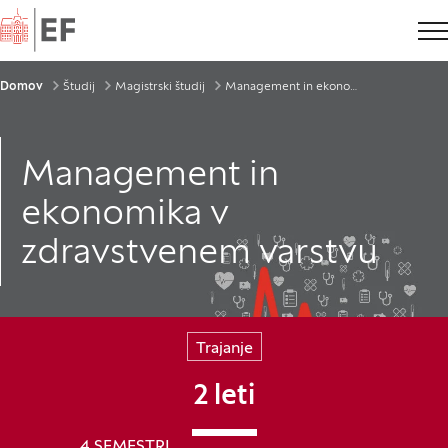
Domov
Drobtinice
Domov
Študij
Magistrski študij
Management in ekonomika v zdravstvenem varstvu
Management in
ekonomika v
zdravstvenem varstvu
Trajanje
2 leti
4 SEMESTRI