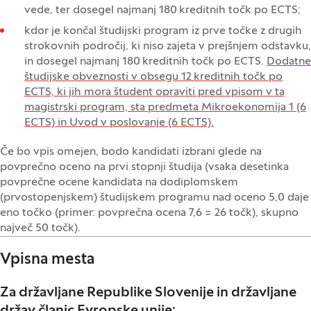
vede, ter dosegel najmanj 180 kreditnih točk po ECTS;
kdor je končal študijski program iz prve točke z drugih
strokovnih področij, ki niso zajeta v prejšnjem odstavku,
in dosegel najmanj 180 kreditnih točk po ECTS.
Dodatne
študijske obveznosti v obsegu 12 kreditnih točk po
ECTS, ki jih mora študent opraviti pred vpisom v ta
magistrski program, sta predmeta Mikroekonomija 1 (6
ECTS) in Uvod v poslovanje (6 ECTS).
Če bo vpis omejen, bodo kandidati izbrani glede na
povprečno oceno na prvi stopnji študija (vsaka desetinka
povprečne ocene kandidata na dodiplomskem
(prvostopenjskem) študijskem programu nad oceno 5,0 daje
eno točko (primer: povprečna ocena 7,6 = 26 točk), skupno
največ 50 točk).
Vpisna mesta
Za državljane Republike Slovenije in državljane