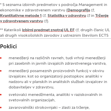
* S seznama izbirnih predmetov s področja Management in
ekonomike v zdravstvenem varstvu (
Demografija
,
Kvantitativne metode 1
,
Statistika v zdravstvu
in
Trženje
v zdravstvenem varstvu
).
** Katerikoli
izbirni predmet znotraj UL EF
, drugih članic UL
ali drugih visokošolskih zavodov z ustreznim številom ECTS
Poklici
menedžerji na različnih ravneh, tudi vrhnji menedžerji
pri zasebnih in javnih izvajalcih zdravstvenega varstva,
menedžerji posameznih proizvodnih funkcij v okviru
izvajalcev, kot so organizatorji postopkov, analitiki v
nadzoru ali v planskih in analitskih službah izvajalcev in
dobaviteljev v zdravstvu,
svetovalci menedžmenta, analitiki v raziskovalnih in
svetovalnih organizacijah,
zavarovalniški strokovnjaki – zlasti za trženje,