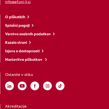
info@ef.uni-lj.si
O piškotkih
Splošni pogoji
Varstvo osebnih podatkov
Kazalo strani
Izjava o dostopnosti
Nastavitve piškotkov
Ostanite v stiku
Linkedin
(Odpre se v novem oknu)
Youtube
(Odpre se v novem oknu)
Facebook
(Odpre se v novem oknu)
Instagram
(Odpre se v novem oknu)
TikTok
(Odpre se v novem oknu)
Akreditacije