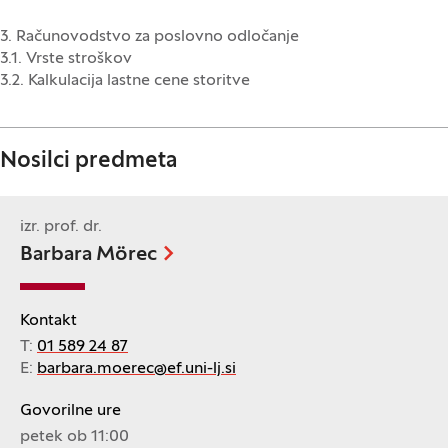
3. Računovodstvo za poslovno odločanje
3.1. Vrste stroškov
3.2. Kalkulacija lastne cene storitve
Nosilci predmeta
izr. prof. dr.
Barbara Mörec
Kontakt
T:
01 589 24 87
E:
barbara.moerec@ef.uni-lj.si
Govorilne ure
petek ob 11:00