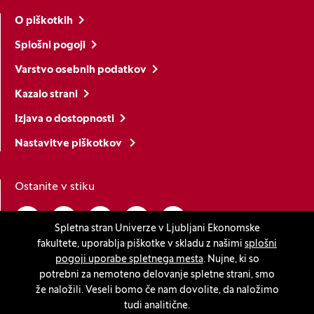
O piškotkih
Splošni pogoji
Varstvo osebnih podatkov
Kazalo strani
Izjava o dostopnosti
Nastavitve piškotkov
Ostanite v stiku
Linkedin
(Odpre se v novem oknu)
Youtube
(Odpre se v novem oknu)
Facebook
(Odpre se v novem oknu)
Instagram
(Odpre se v novem oknu)
TikTok
(Odpre se v novem oknu)
Spletna stran Univerze v Ljubljani Ekonomske
fakultete, uporablja piškotke v skladu z našimi
splošni
pogoji uporabe spletnega mesta
. Nujne, ki so
potrebni za nemoteno delovanje spletne strani, smo
Akreditacije
že naložili. Veseli bomo če nam dovolite, da naložimo
tudi analitične.