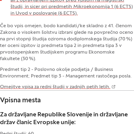
ali z opravljanjem izpitov pred vpisom na magistrski
študij, in sicer pri predmetih Mikroekonomija 1 (6 ECTS)
in Uvod v poslovanje (6 ECTS).
Če bo vpis omejen, bodo kandidati/ke skladno z 41. členom
Zakona o visokem šolstvu izbrani glede na povprečno oceno
na prvi stopnji študija oziroma dodiplomskega študija (70 %)
ter oceni izpitov iz predmeta tipa 2 in predmeta tipa 3 v
prvostopenjskem študijskem programu Ekonomske
fakultete (30 %).
Predmet tip 2 - Poslovno okolje podjetja / Business
Environment; Predmet tip 3 - Management rastočega posla.
Omejitve vpisa za redni študij v zadnjih petih letih.
Vpisna mesta
Za državljane Republike Slovenije in državljane
držav članic Evropske unije: