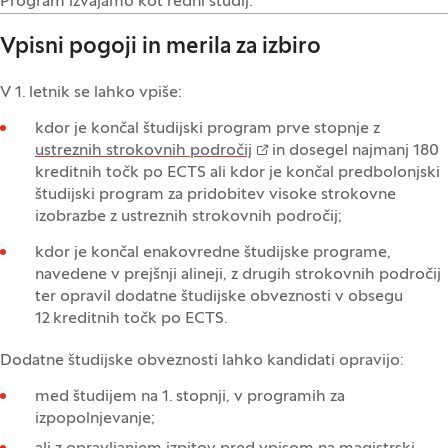
Program izvajamo kot redni študij.
Vpisni pogoji in merila za izbiro
V 1. letnik se lahko vpiše:
kdor je končal študijski program prve stopnje z
ustreznih strokovnih področij
in dosegel najmanj 180
kreditnih točk po ECTS ali kdor je končal predbolonjski
študijski program za pridobitev visoke strokovne
izobrazbe z ustreznih strokovnih področij;
kdor je končal enakovredne študijske programe,
navedene v prejšnji alineji, z drugih strokovnih področij
ter opravil dodatne študijske obveznosti v obsegu
12 kreditnih točk po ECTS.
Dodatne študijske obveznosti lahko kandidati opravijo:
med študijem na 1. stopnji, v programih za
izpopolnjevanje;