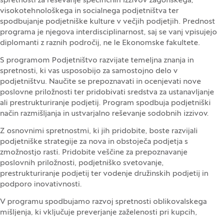
spretnosti za reševanje specifičnih izzivov zagonskega,
visokotehnološkega in socialnega podjetništva ter
spodbujanje podjetniške kulture v večjih podjetjih. Prednost
programa je njegova interdisciplinarnost, saj se vanj vpisujejo
diplomanti z raznih področij, ne le Ekonomske fakultete.
S programom Podjetništvo razvijate temeljna znanja in
spretnosti, ki vas usposobijo za samostojno delo v
podjetništvu. Naučite se prepoznavati in ocenjevati nove
poslovne priložnosti ter pridobivati sredstva za ustanavljanje
ali prestrukturiranje podjetij. Program spodbuja podjetniški
način razmišljanja in ustvarjalno reševanje sodobnih izzivov.
Z osnovnimi spretnostmi, ki jih pridobite, boste razvijali
podjetniške strategije za nova in obstoječa podjetja s
zmožnostjo rasti. Pridobite veščine za prepoznavanje
poslovnih priložnosti, podjetniško svetovanje,
prestrukturiranje podjetij ter vodenje družinskih podjetij in
podporo inovativnosti.
V programu spodbujamo razvoj spretnosti oblikovalskega
mišljenja, ki vključuje preverjanje zaželenosti pri kupcih,