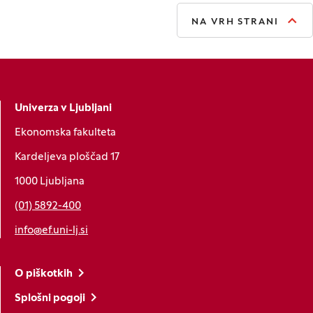
NA VRH STRANI
Univerza v Ljubljani
Ekonomska fakulteta
Kardeljeva ploščad 17
1000 Ljubljana
(01) 5892-400
info@ef.uni-lj.si
O piškotkih
Splošni pogoji