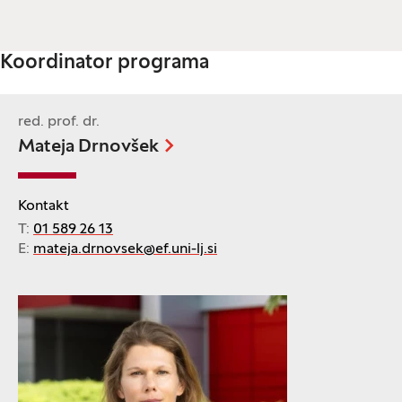
Koordinator programa
red. prof. dr.
Mateja Drnovšek
Kontakt
T:
01 589 26 13
E:
mateja.drnovsek@ef.uni-lj.si