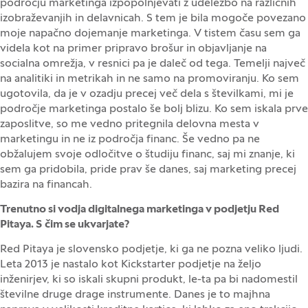
področju marketinga izpopolnjevati z udeležbo na različnih
izobraževanjih in delavnicah. S tem je bila mogoče povezano
moje napačno dojemanje marketinga. V tistem času sem ga
videla kot na primer pripravo brošur in objavljanje na
socialna omrežja, v resnici pa je daleč od tega. Temelji največ
na analitiki in metrikah in ne samo na promoviranju. Ko sem
ugotovila, da je v ozadju precej več dela s številkami, mi je
področje marketinga postalo še bolj blizu. Ko sem iskala prve
zaposlitve, so me vedno pritegnila delovna mesta v
marketingu in ne iz področja financ. Še vedno pa ne
obžalujem svoje odločitve o študiju financ, saj mi znanje, ki
sem ga pridobila, pride prav še danes, saj marketing precej
bazira na financah.
Trenutno si vodja digitalnega marketinga v podjetju Red
Pitaya. S čim se ukvarjate?
Red Pitaya je slovensko podjetje, ki ga ne pozna veliko ljudi.
Leta 2013 je nastalo kot Kickstarter podjetje na željo
inženirjev, ki so iskali skupni produkt, le-ta pa bi nadomestil
številne druge drage instrumente. Danes je to majhna