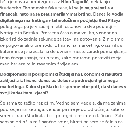
Izšla je nova alumni zgodba z
Nino Jagodič
, nekdanjo
študentko Ekonomske fakultete, ki se je
najprej našla v
financah, nato pa se preusmerila v marketing
. Danes je
vodja
digitalnega marketinga v tehnološkem podjetju Red Pitaya
,
poleg tega pa je v zadnjih letih ustanovila dve podjetji –
Notique in Bestika. Prostega časa nima veliko, vendar ga
izkoristi do zadnje sekunde za številna potovanja. Z njo smo
se pogovarjali o prehodu iz financ na marketing, o izzivih, s
katerimi se je srečala na delovnem mestu zaradi pomanjkanja
tehničnega znanja, ter o tem, kako moramo postaviti meje
med kariernim in zasebnim življenjem.
Dodiplomski in podiplomski študij si na Ekonomski fakulteti
zaključila iz financ, danes pa delaš na področju digitalnega
marketinga. Kako si prišla do te spremembe poti, da si danes v
svoji karieri tam, kjer si?
Še sama to težko razložim. Vedno sem vedela, da me zanima
področje marketinga, vendar pa me je ob odločanju, katero
smer bi rada študirala, bolj pritegnil predmetnik financ. Zato
sem se odločila za finančno smer, hkrati pa sem se želela na