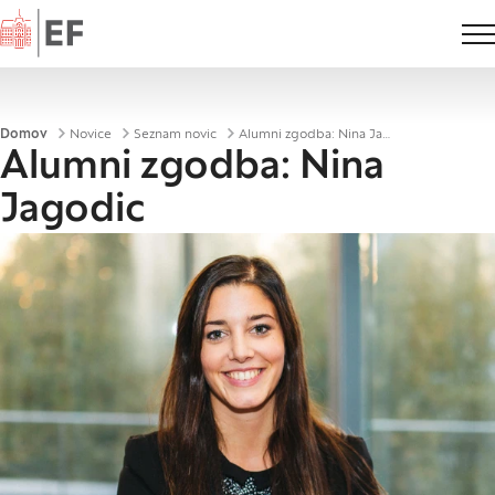
Domov
Drobtinice
Domov
Novice
Seznam novic
Alumni zgodba: Nina Jagodic
Alumni zgodba: Nina
Jagodic