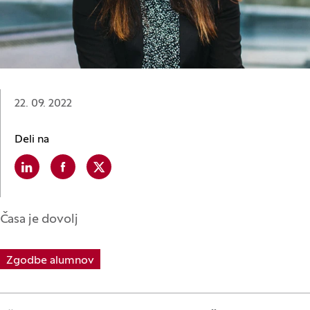
Datum:
22. 09. 2022
Deli na
Linkedin
(Odpre se v novem oknu)
Facebook
(Odpre se v novem oknu)
X
(Odpre se v novem oknu)
Časa je dovolj
Zgodbe alumnov