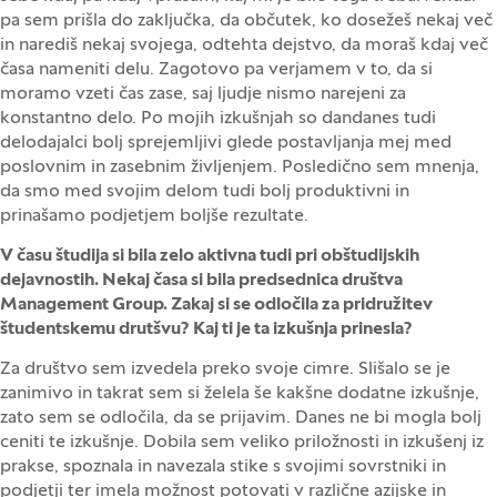
pa sem prišla do zaključka, da občutek, ko dosežeš nekaj več
in narediš nekaj svojega, odtehta dejstvo, da moraš kdaj več
časa nameniti delu. Zagotovo pa verjamem v to, da si
moramo vzeti čas zase, saj ljudje nismo narejeni za
konstantno delo. Po mojih izkušnjah so dandanes tudi
delodajalci bolj sprejemljivi glede postavljanja mej med
poslovnim in zasebnim življenjem. Posledično sem mnenja,
da smo med svojim delom tudi bolj produktivni in
prinašamo podjetjem boljše rezultate.
V času študija si bila zelo aktivna tudi pri obštudijskih
dejavnostih. Nekaj časa si bila predsednica društva
Management Group. Zakaj si se odločila za pridružitev
študentskemu drutšvu? Kaj ti je ta izkušnja prinesla?
Za društvo sem izvedela preko svoje cimre. Slišalo se je
zanimivo in takrat sem si želela še kakšne dodatne izkušnje,
zato sem se odločila, da se prijavim. Danes ne bi mogla bolj
ceniti te izkušnje. Dobila sem veliko priložnosti in izkušenj iz
prakse, spoznala in navezala stike s svojimi sovrstniki in
podjetji ter imela možnost potovati v različne azijske in