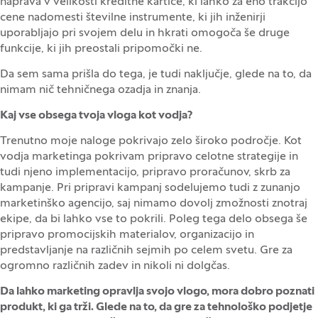
naprava v velikosti kreditne kartice, ki lahko za eno trakcijo
cene nadomesti številne instrumente, ki jih inženirji
uporabljajo pri svojem delu in hkrati omogoča še druge
funkcije, ki jih preostali pripomočki ne.
Da sem sama prišla do tega, je tudi naključje, glede na to, da
nimam nič tehničnega ozadja in znanja.
Kaj vse obsega tvoja vloga kot vodja?
Trenutno moje naloge pokrivajo zelo široko področje. Kot
vodja marketinga pokrivam pripravo celotne strategije in
tudi njeno implementacijo, pripravo proračunov, skrb za
kampanje. Pri pripravi kampanj sodelujemo tudi z zunanjo
marketinško agencijo, saj nimamo dovolj zmožnosti znotraj
ekipe, da bi lahko vse to pokrili. Poleg tega delo obsega še
pripravo promocijskih materialov, organizacijo in
predstavljanje na različnih sejmih po celem svetu. Gre za
ogromno različnih zadev in nikoli ni dolgčas.
Da lahko marketing opravlja svojo vlogo, mora dobro poznati
produkt, ki ga trži. Glede na to, da gre za tehnološko podjetje