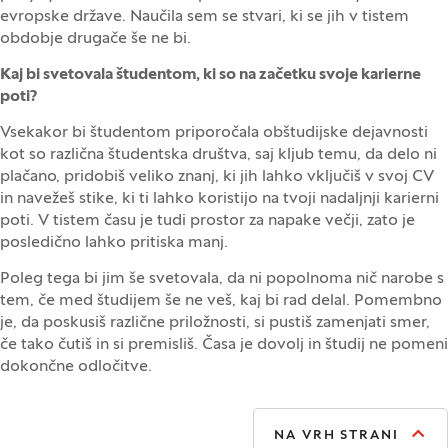
evropske države. Naučila sem se stvari, ki se jih v tistem
obdobje drugače še ne bi.
Kaj bi svetovala študentom, ki so na začetku svoje karierne
poti?
Vsekakor bi študentom priporočala obštudijske dejavnosti
kot so različna študentska društva, saj kljub temu, da delo ni
plačano, pridobiš veliko znanj, ki jih lahko vključiš v svoj CV
in navežeš stike, ki ti lahko koristijo na tvoji nadaljnji karierni
poti. V tistem času je tudi prostor za napake večji, zato je
posledično lahko pritiska manj.
Poleg tega bi jim še svetovala, da ni popolnoma nič narobe s
tem, če med študijem še ne veš, kaj bi rad delal. Pomembno
je, da poskusiš različne priložnosti, si pustiš zamenjati smer,
če tako čutiš in si premisliš. Časa je dovolj in študij ne pomeni
dokončne odločitve.
NA VRH STRANI