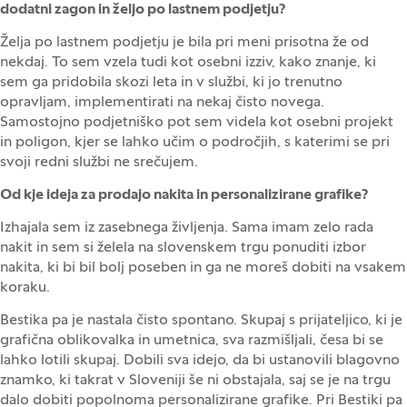
dodatni zagon in željo po lastnem podjetju?
Želja po lastnem podjetju je bila pri meni prisotna že od
nekdaj. To sem vzela tudi kot osebni izziv, kako znanje, ki
sem ga pridobila skozi leta in v službi, ki jo trenutno
opravljam, implementirati na nekaj čisto novega.
Samostojno podjetniško pot sem videla kot osebni projekt
in poligon, kjer se lahko učim o področjih, s katerimi se pri
svoji redni službi ne srečujem.
Od kje ideja za prodajo nakita in personalizirane grafike?
Izhajala sem iz zasebnega življenja. Sama imam zelo rada
nakit in sem si želela na slovenskem trgu ponuditi izbor
nakita, ki bi bil bolj poseben in ga ne moreš dobiti na vsakem
koraku.
Bestika pa je nastala čisto spontano. Skupaj s prijateljico, ki je
grafična oblikovalka in umetnica, sva razmišljali, česa bi se
lahko lotili skupaj. Dobili sva idejo, da bi ustanovili blagovno
znamko, ki takrat v Sloveniji še ni obstajala, saj se je na trgu
dalo dobiti popolnoma personalizirane grafike. Pri Bestiki pa