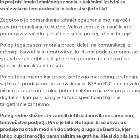
in prej nisi imela tehničnega znanja, s kakšnimi izzivi si se
srečevala na tem področju in kako si se jih lotila?
Zagotovo je pomanjkanje tehničnega znanja moj največji
izziv pri opravljanju te službe. Veliko sem se že naučila in v
primerjavi z začetki gre učenje sedaj precej lažje in hitreje.
Poleg tega pa sem morala precej delati na komunikaciji z
inženirji. Navodila in ugotovitve, ki jih oni podajo, moram jaz
spraviti v tako obliko, ki je potem primerna za objavo na
spletni strani ali za v brošuro.
Poleg tega imamo kar precej zahtevno marketing strategijo,
saj hkrati prodajamo skozi dva kanala: B2B in B2C z enim zelo
nišnim produktom. Tukaj potem naletimo na izziv pri pripravi
digitalnih kampanj, saj gre za tako specifičen trg in je
targetiranje zahtevno.
Poleg redne službe si v zadnjih letih ustanovila ne samo eno,
temveč dve podjetji. Prvo je bilo Notique, ki se ukvarja s
prodajo nakita in modnih dodatkov, drugo pa Bestika, kjer
lahko kupci naročijo personalizirane grafike. Kje si dobila še ta