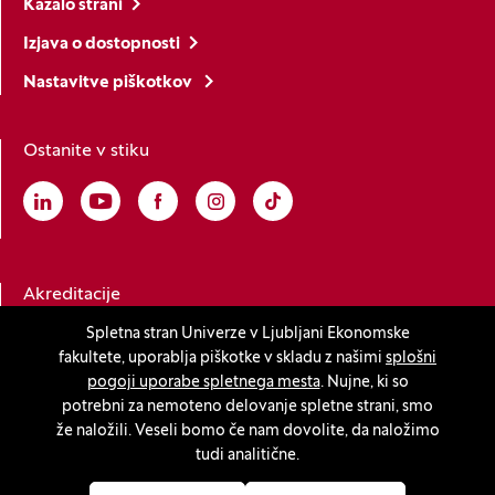
Kazalo strani
Izjava o dostopnosti
Nastavitve piškotkov
Ostanite v stiku
Linkedin
(Odpre se v novem oknu)
Youtube
(Odpre se v novem oknu)
Facebook
(Odpre se v novem oknu)
Instagram
(Odpre se v novem oknu)
TikTok
(Odpre se v novem oknu)
Akreditacije
Spletna stran Univerze v Ljubljani Ekonomske
fakultete, uporablja piškotke v skladu z našimi
splošni
(Odpre se v novem oknu)
pogoji uporabe spletnega mesta
. Nujne, ki so
potrebni za nemoteno delovanje spletne strani, smo
že naložili. Veseli bomo če nam dovolite, da naložimo
tudi analitične.
© 2026 Univerza v Ljubljani, Ekonomska fakulteta