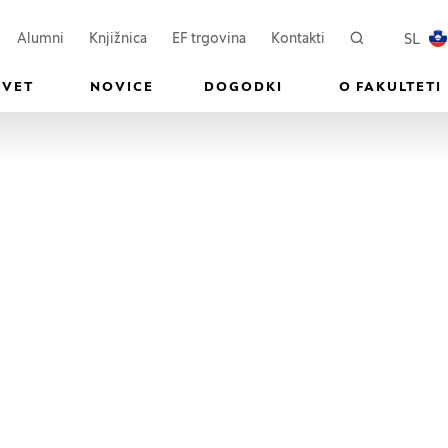
ovem oknu)
Odpre se v novem oknu)
(Odpre se v novem oknu)
SL
Alumni
Knjižnica
EF trgovina
Kontakti
Iskanje
PREKL
SVET
NOVICE
DOGODKI
O FAKULTETI