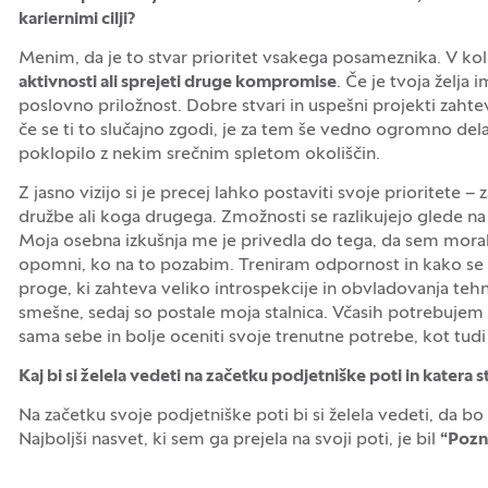
kariernimi cilji?
Menim, da je to stvar prioritet vsakega posameznika. V koli
aktivnosti ali sprejeti druge kompromise
. Če je tvoja želja
poslovno priložnost. Dobre stvari in uspešni projekti zahtev
če se ti to slučajno zgodi, je za tem še vedno ogromno dela 
poklopilo z nekim srečnim spletom okoliščin.
Z jasno vizijo si je precej lahko postaviti svoje prioritete 
družbe ali koga drugega. Zmožnosti se razlikujejo glede na 
Moja osebna izkušnja me je privedla do tega, da sem morala 
opomni, ko na to pozabim. Treniram odpornost in kako se o
proge, ki zahteva veliko introspekcije in obvladovanja tehn
smešne, sedaj so postale moja stalnica. Včasih potrebujem 
sama sebe in bolje oceniti svoje trenutne potrebe, kot tudi 
Kaj bi si želela vedeti na začetku podjetniške poti in katera sta
Na začetku svoje podjetniške poti bi si želela vedeti, da bo 
Najboljši nasvet, ki sem ga prejela na svoji poti, je bil
“Pozna