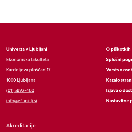
Univerza v Ljubljani
O piškotkih
Ekonomska fakulteta
Splošni pogo
Kardeljeva ploščad 17
Varstvo ose
1000 Ljubljana
Kazalo stran
(01) 5892-400
Izjava o dos
info@ef.uni-lj.si
Nastavitve 
Akreditacije