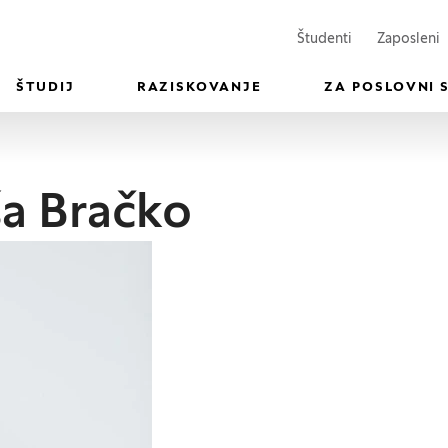
(Odpre se v n
(
Študenti
Zaposleni
ŠTUDIJ
RAZISKOVANJE
ZA POSLOVNI 
ša Bračko