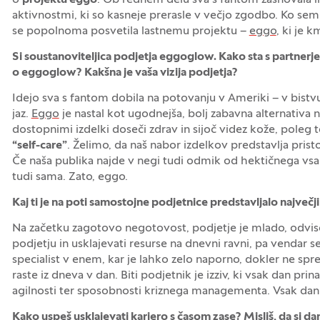
o
projektu eggo
. Ob rednem delu sva s fantom zasnovala i
aktivnostmi, ki so kasneje prerasle v večjo zgodbo. Ko sem 
se popolnoma posvetila lastnemu projektu –
eggo
, ki je 
Si soustanoviteljica podjetja eggoglow. Kako sta s partner
o eggoglow? Kakšna je vaša vizija podjetja?
Idejo sva s fantom dobila na potovanju v Ameriki – v bistvu
jaz.
Eggo
je nastal kot ugodnejša, bolj zabavna alternativ
dostopnimi izdelki doseči zdrav in sijoč videz kože, poleg
“self-care”
. Želimo, da naš nabor izdelkov predstavlja prist
Če naša publika najde v negi tudi odmik od hektičnega vsak
tudi sama. Zato, eggo.
Kaj ti je na poti samostojne podjetnice predstavljalo največji
Na začetku zagotovo negotovost, podjetje je mlado, odvis
podjetju in usklajevati resurse na dnevni ravni, pa vendar s
specialist v enem, kar je lahko zelo naporno, dokler ne spre
raste iz dneva v dan. Biti podjetnik je izziv, ki vsak dan p
agilnosti ter sposobnosti kriznega managementa. Vsak dan se
Kako uspeš usklajevati kariero s časom zase? Misliš, da si