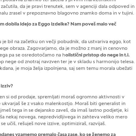
n postavila znamko ter začela s prvimi marketinškimi
začutila, da je pravi trenutek, sem v agenciji dala odpoved in
kmalu zrasel v prepoznavno blagovno znamko doma in v tujini.
jem dobila idejo za Eggo izdelke? Nam poveš malo več
 je bil na začetku on večji pobudnik, da ustvariva eggo, kot
a nege obraza. Zagovarjamo, da je možno z manj in cenovno
 tega pa se osredotočamo na h
olistični pristop do nege in t.i.
op nege od znotraj navzven ter je v skladu s harmonijo telesa.
dana, je moja želja izpolnjena, saj sem temu morala ubežati
 izziv?
en si od prodaje, spremljati moraš ogromno aktivnosti v
e ukvarjaš še z vsako malenkostjo. Moraš biti generalist in
jmeš tega in se dejansko zaveš, da imaš lastno podjetje, ki
rinaša nekaj novega, nepredvidljivega in zahteva veliko mero
 učiš, rešuješ nove izzive, optimiziraš, razvijaš.
 dandanes vzamemo premalo časa zase, ko se ženemo za