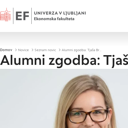
Domov
Drobtinice
Domov
Novice
Seznam novic
Alumni zgodba: Tjaša Bračko
Alumni zgodba: Tja