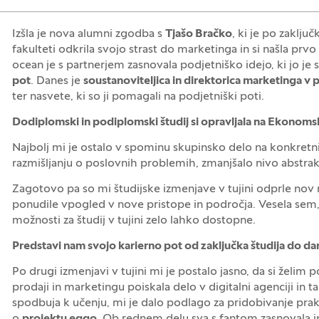
Izšla je nova alumni zgodba s
Tjašo Bračko
, ki je po zaklj
fakulteti odkrila svojo strast do marketinga in si našla prv
ocean je s partnerjem zasnovala podjetniško idejo, ki jo je
pot
. Danes je
soustanoviteljica in direktorica marketinga 
ter nasvete, ki so ji pomagali na podjetniški poti.
Dodiplomski in podiplomski študij si opravljala na Ekonomski f
Najbolj mi je ostalo v spominu skupinsko delo na konkretni
razmišljanju o poslovnih problemih, zmanjšalo nivo abstrak
Zagotovo pa so mi študijske izmenjave v tujini odprle nov n
ponudile vpogled v nove pristope in področja. Vesela sem,
možnosti za študij v tujini zelo lahko dostopne.
Predstavi nam svojo karierno pot od zaključka študija do da
Po drugi izmenjavi v tujini mi je postalo jasno, da si želim 
prodaji in marketingu poiskala delo v digitalni agenciji in 
spodbuja k učenju, mi je dalo podlago za pridobivanje prakt