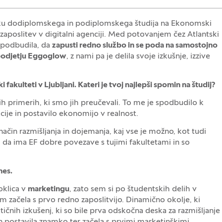
učku dodiplomskega in podiplomskega študija na Ekonomski
o zaposlitev v digitalni agenciji. Med potovanjem čez Atlantski
 spodbudila, da
zapusti redno službo in se poda na samostojno
v podjetju Eggoglow
, z nami pa je delila svoje izkušnje, izzive
akulteti v Ljubljani. Kateri je tvoj najlepši spomin na študij?
h primerih, ki smo jih preučevali. To me je spodbudilo k
cije in postavilo ekonomijo v realnost.
ačin razmišljanja in dojemanja, kaj vse je možno, kot tudi
 da ima EF dobre povezave s tujimi fakultetami in so
nes.
poklica v
marketingu
, zato sem si po študentskih delih v
tam začela s prvo redno zaposlitvijo. Dinamično okolje, ki
ičnih izkušenj, ki so bile prva odskočna deska za razmišljanje