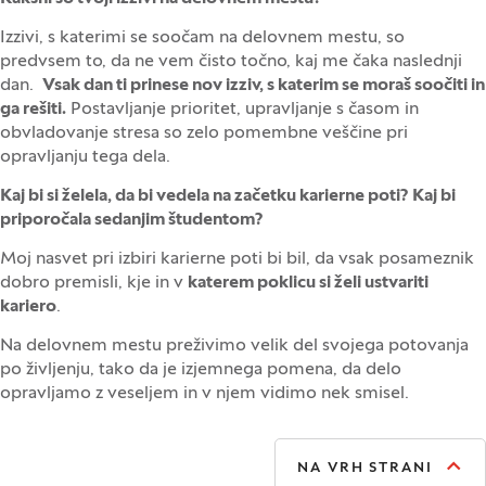
Izzivi, s katerimi se soočam na delovnem mestu, so
predvsem to, da ne vem čisto točno, kaj me čaka naslednji
dan.
Vsak dan ti prinese nov izziv, s katerim se moraš soočiti in
ga rešiti.
Postavljanje prioritet, upravljanje s časom in
obvladovanje stresa so zelo pomembne veščine pri
opravljanju tega dela.
Kaj bi si želela, da bi vedela na začetku karierne poti? Kaj bi
priporočala sedanjim študentom?
Moj nasvet pri izbiri karierne poti bi bil, da vsak posameznik
dobro premisli, kje in v
katerem poklicu si želi ustvariti
kariero
.
Na delovnem mestu preživimo velik del svojega potovanja
po življenju, tako da je izjemnega pomena, da delo
opravljamo z veseljem in v njem vidimo nek smisel.
NA VRH STRANI