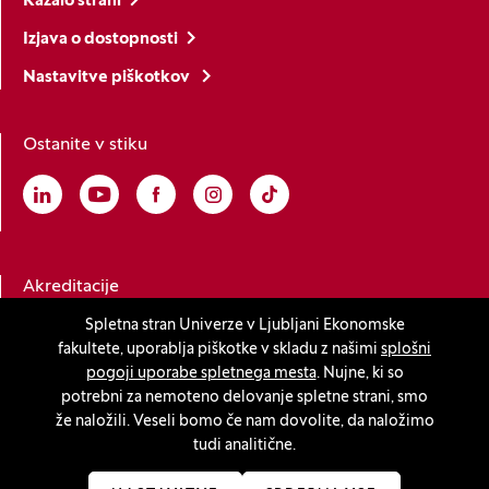
Kazalo strani
Izjava o dostopnosti
Nastavitve piškotkov
Ostanite v stiku
Linkedin
(Odpre se v novem oknu)
Youtube
(Odpre se v novem oknu)
Facebook
(Odpre se v novem oknu)
Instagram
(Odpre se v novem oknu)
TikTok
(Odpre se v novem oknu)
Akreditacije
Spletna stran Univerze v Ljubljani Ekonomske
fakultete, uporablja piškotke v skladu z našimi
splošni
(Odpre se v novem oknu)
pogoji uporabe spletnega mesta
. Nujne, ki so
potrebni za nemoteno delovanje spletne strani, smo
že naložili. Veseli bomo če nam dovolite, da naložimo
tudi analitične.
© 2026 Univerza v Ljubljani, Ekonomska fakulteta