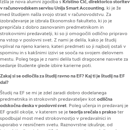
Izšla je nova alumni zgodba s
Kristino Čič, direktorico storitev
v računovodskem servisu Unija Smart Accounting
, ki je že
med študijem našla svojo strast v računovodstvu. Za
izobraževanje je izbrala Ekonomsko fakulteto, ki jo je
prepričala z dobro zasnovanim predmetnikom in
strokovnimi predavatelji, ki so ji omogočili odlično pripravo
na vstop v poslovni svet. Z nami je delila, kako je študij
vplival na njeno kariero, kateri predmeti so ji najbolj ostali v
spominu in s kakšnimi izzivi se sooča na svojem delovnem
mestu. Poleg tega je z nami delila tudi dragocene nasvete za
sedanje študente glede izbire karierne poti.
Zakaj si se odločila za študij ravno na EF? Kaj ti je študij na EF
dal?
Študij na EF se mi je zdel zaradi dobro dodelanega
predmetnika in strokovnih predavateljev kot
odlična
odskočna deska v poslovni svet
. Poleg učenja in predavanj je
EF gradil okolje, v katerem se je
teorija srečala s prakso
ter
spodbujal most med strokovnostjo v predavalnici in
uporabo v resničnem svetu. Raznovrstne izkušnje, od