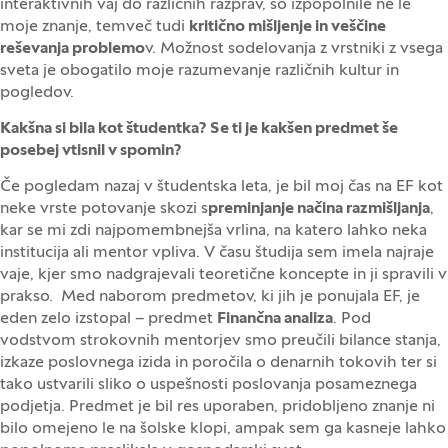
interaktivnih vaj do različnih razprav, so izpopolnile ne le
moje znanje, temveč tudi
kritično mišljenje in veščine
reševanja problemo
v. Možnost sodelovanja z vrstniki z vsega
sveta je obogatilo moje razumevanje različnih kultur in
pogledov.
Kakšna si bila kot študentka? Se ti je kakšen predmet še
posebej vtisnil v spomin?
Če pogledam nazaj v študentska leta, je bil moj čas na EF kot
neke vrste potovanje skozi s
preminjanje načina razmišljanja
,
kar se mi zdi najpomembnejša vrlina, na katero lahko neka
institucija ali mentor vpliva. V času študija sem imela najraje
vaje, kjer smo nadgrajevali teoretične koncepte in ji spravili v
prakso. Med naborom predmetov, ki jih je ponujala EF, je
eden zelo izstopal – predmet
Finančna analiza
. Pod
vodstvom strokovnih mentorjev smo preučili bilance stanja,
izkaze poslovnega izida in poročila o denarnih tokovih ter si
tako ustvarili sliko o uspešnosti poslovanja posameznega
podjetja. Predmet je bil res uporaben, pridobljeno znanje ni
bilo omejeno le na šolske klopi, ampak sem ga kasneje lahko