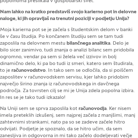
popolnoma preslikala v gospodarski svet.
Nam lahko na kratko predstaviš svojo karierno pot in delovne
naloge, ki jih opravljaš na trenutni poziciji v podjetju Unija?
Moja karierna pot se je začela s študentskim delom v banki
še v času študija. Po končanem študiju sem se tam tudi
zaposlila na delovnem mestu
bilančnega analitika
. Delo je
bilo sicer zanimivo, tudi znanja o analizi bilanc sem pridobila
ogromno, vendar pa sem si želela več izzivov in bolj
dinamično delo, ki pa bo tudi iz smeri, katero sem študirala,
to je
računovodstvo
. In tako sem se odločila, da si poiščem
zaposlitev v računovodskem servisu, kjer lahko pridobim
največjo širino znanja iz računovodskega in davčnega
področja. Za tovrsten cilj se mi je Unija zdela popolna izbira.
In res se je tako tudi izkazalo!
Na Uniji sem se sprva zaposlila kot
računovodja
. Ker nisem
imela preteklih izkušenj, sem najprej začela z manjšimi, manj
zahtevnimi strankami, nato pa so se zadeve začele hitro
odvijati. Podjetje je spoznalo, da se hitro učim, da sem
zanesljiva in odgovorna in mi tako začelo dodeljevati večje