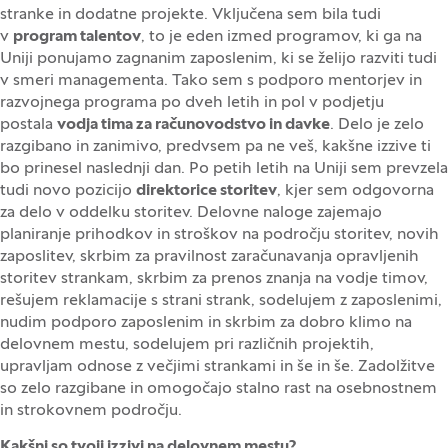
stranke in dodatne projekte. Vključena sem bila tudi
v
program talentov
, to je eden izmed programov, ki ga na
Uniji ponujamo zagnanim zaposlenim, ki se želijo razviti tudi
v smeri managementa. Tako sem s podporo mentorjev in
razvojnega programa po dveh letih in pol v podjetju
postala
vodja tima za računovodstvo in davke
. Delo je zelo
razgibano in zanimivo, predvsem pa ne veš, kakšne izzive ti
bo prinesel naslednji dan. Po petih letih na Uniji sem prevzela
tudi novo pozicijo
direktorice storitev
, kjer sem odgovorna
za delo v oddelku storitev. Delovne naloge zajemajo
planiranje prihodkov in stroškov na področju storitev, novih
zaposlitev, skrbim za pravilnost zaračunavanja opravljenih
storitev strankam, skrbim za prenos znanja na vodje timov,
rešujem reklamacije s strani strank, sodelujem z zaposlenimi,
nudim podporo zaposlenim in skrbim za dobro klimo na
delovnem mestu, sodelujem pri različnih projektih,
upravljam odnose z večjimi strankami in še in še. Zadolžitve
so zelo razgibane in omogočajo stalno rast na osebnostnem
in strokovnem področju.
Kakšni so tvoji izzivi na delovnem mestu?