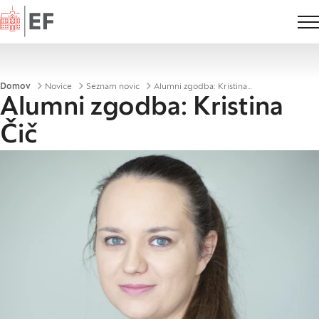
Domov
Drobtinice
Domov
Novice
Seznam novic
Alumni zgodba: Kristina Čič
Alumni zgodba: Kristina
Čič