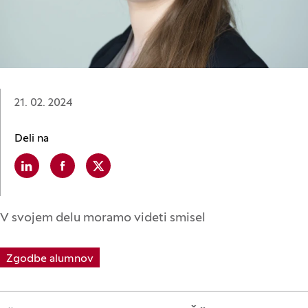
Datum:
21. 02. 2024
Deli na
Linkedin
(Odpre se v novem oknu)
Facebook
(Odpre se v novem oknu)
X
(Odpre se v novem oknu)
V svojem delu moramo videti smisel
Zgodbe alumnov