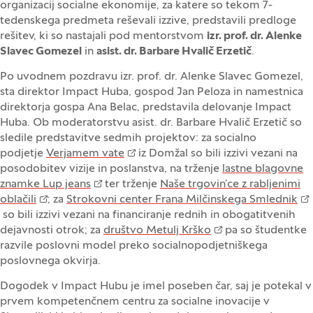
organizacij socialne ekonomije, za katere so tekom 7-
tedenskega predmeta reševali izzive, predstavili predloge
rešitev, ki so nastajali pod mentorstvom
izr. prof. dr. Alenke
Slavec Gomezel
in
asist. dr. Barbare Hvalič Erzetič
.
Po uvodnem pozdravu izr. prof. dr. Alenke Slavec Gomezel,
sta direktor Impact Huba, gospod Jan Peloza in namestnica
direktorja gospa Ana Belac, predstavila delovanje Impact
Huba. Ob moderatorstvu asist. dr. Barbare Hvalič Erzetič so
sledile predstavitve sedmih projektov: za socialno
podjetje
Verjamem vate
iz Domžal so bili izzivi vezani na
posodobitev vizije in poslanstva, na trženje
lastne blagovne
znamke Lup jeans
ter trženje
Naše trgovin’ce z rabljenimi
oblačili
; za
Strokovni center Frana Milčinskega Smlednik
so bili izzivi vezani na financiranje rednih in obogatitvenih
dejavnosti otrok; za
društvo Metulj Krško
pa so študentke
razvile poslovni model preko socialnopodjetniškega
poslovnega okvirja.
Dogodek v Impact Hubu je imel poseben čar, saj je potekal v
prvem kompetenčnem centru za socialne inovacije v