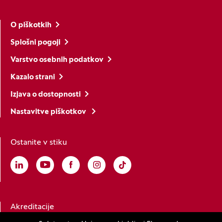
O piškotkih
Splošni pogoji
Varstvo osebnih podatkov
Kazalo strani
Izjava o dostopnosti
Nastavitve piškotkov
Ostanite v stiku
Linkedin
(Odpre se v novem oknu)
Youtube
(Odpre se v novem oknu)
Facebook
(Odpre se v novem oknu)
Instagram
(Odpre se v novem oknu)
TikTok
(Odpre se v novem oknu)
Akreditacije