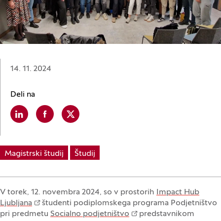
Datum:
14. 11. 2024
Deli na
Linkedin
(Odpre se v novem oknu)
Facebook
(Odpre se v novem oknu)
X
(Odpre se v novem oknu)
Magistrski študij
Študij
V torek, 12. novembra 2024, so v prostorih
Impact Hub
Ljubljana
študenti podiplomskega programa Podjetništvo
pri predmetu
Socialno podjetništvo
predstavnikom