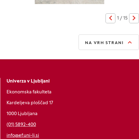
1
/
15
Prejšnja
Na
NA VRH STRANI
Univerza v Ljubljani
Ekonomska fakulteta
Kardeljeva ploščad 17
1000 Ljubljana
(01) 5892-400
info@ef.uni-lj.si