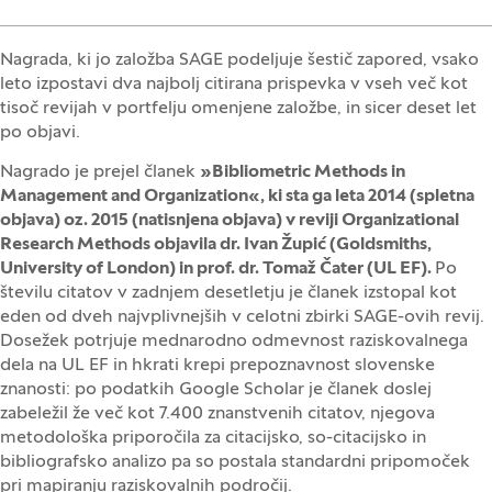
Nagrada, ki jo založba SAGE podeljuje šestič zapored, vsako
leto izpostavi dva najbolj citirana prispevka v vseh več kot
tisoč revijah v portfelju omenjene založbe, in sicer deset let
po objavi.
Nagrado je prejel članek
»Bibliometric Methods in
Management and Organization«, ki sta ga leta 2014 (spletna
objava) oz. 2015 (natisnjena objava) v reviji Organizational
Research Methods objavila dr. Ivan Župić (Goldsmiths,
University of London) in prof. dr. Tomaž Čater (UL EF).
Po
številu citatov v zadnjem desetletju je članek izstopal kot
eden od dveh najvplivnejših v celotni zbirki SAGE-ovih revij.
Dosežek potrjuje mednarodno odmevnost raziskovalnega
dela na UL EF in hkrati krepi prepoznavnost slovenske
znanosti: po podatkih Google Scholar je članek doslej
zabeležil že več kot 7.400 znanstvenih citatov, njegova
metodološka priporočila za citacijsko, so-citacijsko in
bibliografsko analizo pa so postala standardni pripomoček
pri mapiranju raziskovalnih področij.