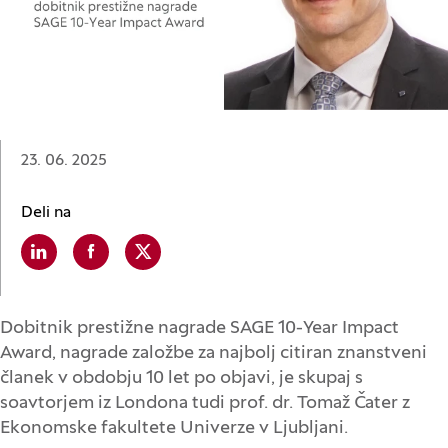
Datum:
23. 06. 2025
Deli na
Linkedin
(Odpre se v novem oknu)
Facebook
(Odpre se v novem oknu)
X
(Odpre se v novem oknu)
Dobitnik prestižne nagrade SAGE 10-Year Impact
Award, nagrade založbe za najbolj citiran znanstveni
članek v obdobju 10 let po objavi, je skupaj s
soavtorjem iz Londona tudi prof. dr. Tomaž Čater z
Ekonomske fakultete Univerze v Ljubljani.