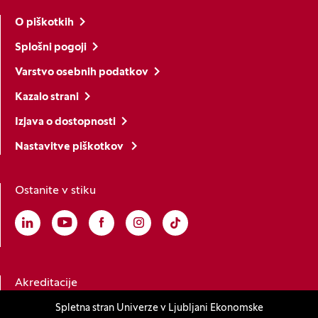
O piškotkih
Splošni pogoji
Varstvo osebnih podatkov
Kazalo strani
Izjava o dostopnosti
Nastavitve piškotkov
Ostanite v stiku
Linkedin
(Odpre se v novem oknu)
Youtube
(Odpre se v novem oknu)
Facebook
(Odpre se v novem oknu)
Instagram
(Odpre se v novem oknu)
TikTok
(Odpre se v novem oknu)
Akreditacije
Spletna stran Univerze v Ljubljani Ekonomske