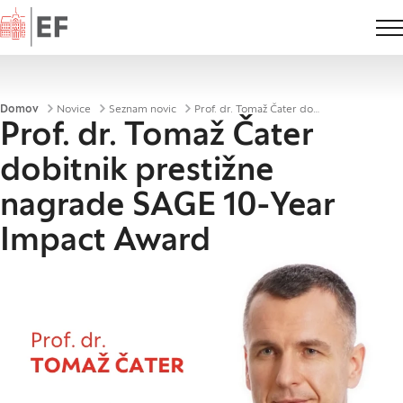
Domov
Drobtinice
Domov
Novice
Seznam novic
Prof. dr. Tomaž Čater dobitnik prestižne nagrade SAGE 10-Year Impact Award
Prof. dr. Tomaž Čater
dobitnik prestižne
nagrade SAGE 10-Year
Impact Award