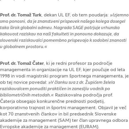
Prof. dr. Tomaž Turk
, dekan UL EF, ob tem poudarja:
»Izjemno
smo ponosni, da je znanstveni prispevek našega kolega dosegel
tako širok globalni odmev. Nagrada SAGE potrjuje vrhunsko
kakovost raziskav na naši fakulteti in ponovno dokazuje, da
slovenski raziskovalci pomembno prispevajo k sodobni znanosti
v globalnem prostoru.«
Prof. dr. Tomaž Čater
, ki je redni profesor za področje
managementa in organizacije na UL EF, kjer poučuje od leta
1998 in vodi magistrski program športnega managementa, je
ob tej novice povedal:
»V članku sva z dr. Župićem želela
raziskovalcem ponuditi praktičen in zanesljiv vodnik po
bibliometričnih metodah.«
Raziskovalna področja prof.
Čaterja obsegajo konkurenčne prednosti podjetij,
korporativno trajnost in športni management. Objavil je več
kot 70 znanstvenih člankov in bil predsednik Slovenske
akademije za management (SAM) ter član upravnega odbora
Evropske akademije za management (EURAM).