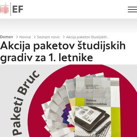
Domov
Drobtinice
Domov
Novice
Seznam novic
Akcija paketov študijskih gradiv za 1. letnike
Akcija paketov študijskih
gradiv za 1. letnike