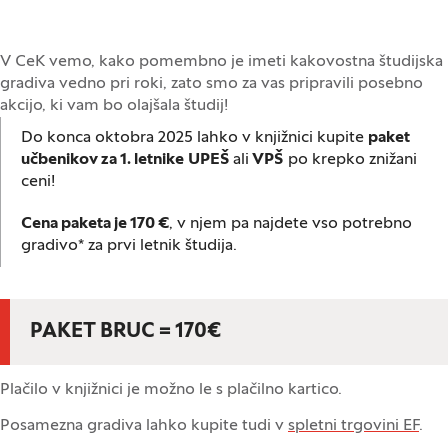
V CeK vemo, kako pomembno je imeti kakovostna študijska
gradiva vedno pri roki, zato smo za vas pripravili posebno
akcijo, ki vam bo olajšala študij!
Do konca oktobra 2025 lahko v knjižnici kupite
paket
učbenikov za 1. letnike
UPEŠ
ali
VPŠ
po krepko znižani
ceni!
Cena paketa je 170 €
, v njem pa najdete vso potrebno
gradivo* za prvi letnik študija.
PAKET BRUC = 1
7
0€
Plačilo v knjižnici je možno le s plačilno kartico.
Posamezna gradiva lahko kupite tudi v
spletni trgovini EF
.