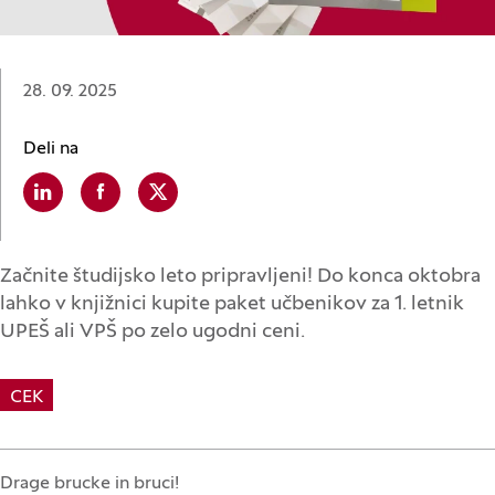
Datum:
28. 09. 2025
Deli na
Linkedin
(Odpre se v novem oknu)
Facebook
(Odpre se v novem oknu)
X
(Odpre se v novem oknu)
Začnite študijsko leto pripravljeni! Do konca oktobra
lahko v knjižnici kupite paket učbenikov za 1. letnik
UPEŠ ali VPŠ po zelo ugodni ceni.
CEK
Drage brucke in bruci!