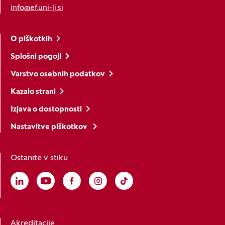
info@ef.uni-lj.si
O piškotkih
Splošni pogoji
Varstvo osebnih podatkov
Kazalo strani
Izjava o dostopnosti
Nastavitve piškotkov
Ostanite v stiku
Linkedin
(Odpre se v novem oknu)
Youtube
(Odpre se v novem oknu)
Facebook
(Odpre se v novem oknu)
Instagram
(Odpre se v novem oknu)
TikTok
(Odpre se v novem oknu)
Akreditacije