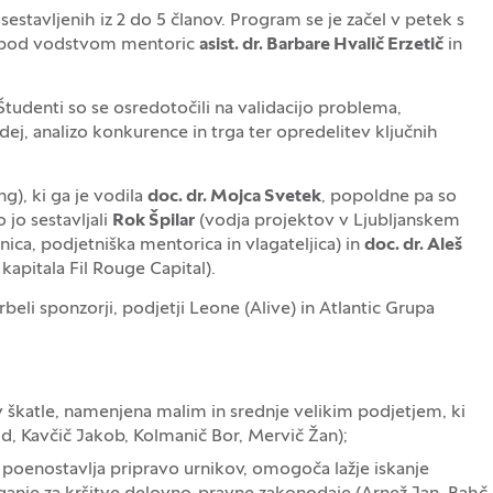
sestavljenih iz 2 do 5 članov. Program se je začel v petek s
la pod vodstvom mentoric
asist. dr. Barbare Hvalič Erzetič
in
tudenti so se osredotočili na validacijo problema,
i idej, analizo konkurence in trga ter opredelitev ključnih
g), ki ga je vodila
doc. dr. Mojca Svetek
, popoldne pa so
 jo sestavljali
Rok Špilar
(vodja projektov v Ljubljanskem
nica, podjetniška mentorica in vlagateljica) in
doc. dr. Aleš
apitala Fil Rouge Capital).
i sponzorji, podjetji Leone (Alive) in Atlantic Grupa
 v škatle, namenjena malim in srednje velikim podjetjem, ki
d, Kavčič Jakob, Kolmanič Bor, Mervič Žan);
ki poenostavlja pripravo urnikov, omogoča lažje iskanje