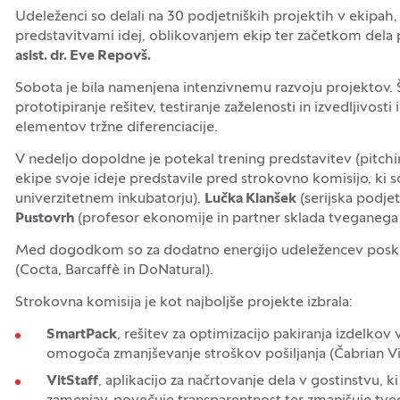
Udeleženci so delali na 30 podjetniških projektih v ekipah, 
predstavitvami idej, oblikovanjem ekip ter začetkom de
asist. dr. Eve Repovš.
Sobota je bila namenjena intenzivnemu razvoju projektov. Š
prototipiranje rešitev, testiranje zaželenosti in izvedljivost
elementov tržne diferenciacije.
V nedeljo dopoldne je potekal trening predstavitev (pitchin
ekipe svoje ideje predstavile pred strokovno komisijo, ki so
univerzitetnem inkubatorju),
Lučka Klanšek
(serijska podjet
Pustovrh
(profesor ekonomije in partner sklada tveganega k
Med dogodkom so za dodatno energijo udeležencev poskrbel
(Cocta, Barcaffè in DoNatural).
Strokovna komisija je kot najboljše projekte izbrala:
SmartPack
, rešitev za optimizacijo pakiranja izdelkov
omogoča zmanjševanje stroškov pošiljanja (Čabrian Vi
VitStaff
, aplikacijo za načrtovanje dela v gostinstvu, 