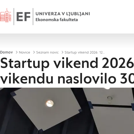
Domov
Drobtinice
Domov
Novice
Seznam novic
Startup vikend 2026: 120 študentov v enem vikendu naslovilo 30 izzivov
Startup vikend 2026
vikendu naslovilo 30