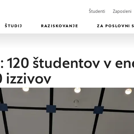
(Odpre se v n
(
Študenti
Zaposleni
ŠTUDIJ
RAZISKOVANJE
ZA POSLOVNI 
: 120 študentov v e
 izzivov