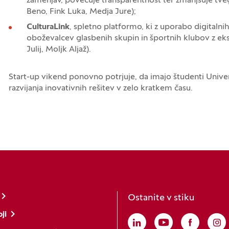
zamenjav, povečuje transparentnost ter zmanjšuje tve
Beno, Fink Luka, Medja Jure);
CulturaLink
, spletno platformo, ki z uporabo digitalni
oboževalcev glasbenih skupin in športnih klubov z ek
Julij, Moljk Aljaž).
Start-up vikend ponovno potrjuje, da imajo študenti Unive
razvijanja inovativnih rešitev v zelo kratkem času.
Ostanite v stiku
ji
Linkedin
(Odpre se v novem o
Youtube
(Odpre se v no
Faceboo
(Odpre s
In
(O