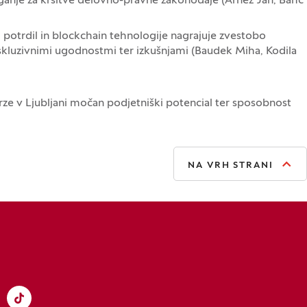
ganje za kršitve delovno-pravne zakonodaje (Arnež Jan, Bahč
h potrdil in blockchain tehnologije nagrajuje zvestobo
skluzivnimi ugodnostmi ter izkušnjami (Baudek Miha, Kodila
rze v Ljubljani močan podjetniški potencial ter sposobnost
NA VRH STRANI
knu)
vem oknu)
k
e v novem oknu)
stagram
dpre se v novem oknu)
TikTok
(Odpre se v novem oknu)