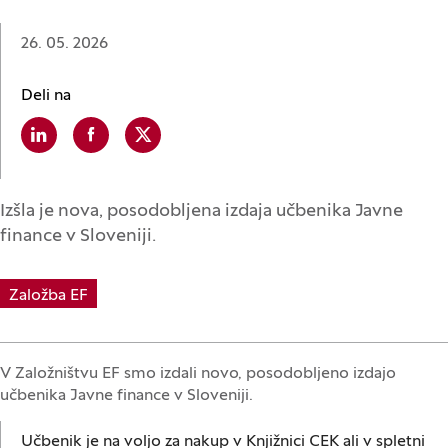
Datum:
26. 05. 2026
Deli na
Linkedin
(Odpre se v novem oknu)
Facebook
(Odpre se v novem oknu)
X
(Odpre se v novem oknu)
Izšla je nova, posodobljena izdaja učbenika Javne
finance v Sloveniji.
Založba EF
V Založništvu EF smo izdali novo, posodobljeno izdajo
učbenika Javne finance v Sloveniji.
Učbenik je na voljo za nakup v Knjižnici CEK ali v spletni