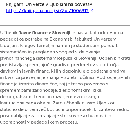
knjigarni Univerze v Ljubljani na povezavi
https://knjigarna.uni-lj.si/Zul/1006812
.
Učbenik
Javne finance v Sloveniji
je nastal kot odgovor na
pedagoške potrebe na Ekonomski fakulteti Univerze v
Ljubljani. Njegov temeljni namen je študentom ponuditi
sistematičen in pregleden vpogled v delovanje
javnofinančnega sistema v Republiki Sloveniji. Učbenik hkrati
predstavlja spremljajoče gradivo predmetov s področja
davkov in javnih financ, ki jih dopolnjujejo dodatna gradiva
in kvizi za preverjanje znanja v spletni učilnici. Področje javnih
financ je izrazito dinamično, saj je tesno povezano s
spremembami zakonodaje, z ekonomskimi cikli,
demografskimi trendi in razvojem evropskega
institucionalnega okvira. Zato učbenik ni zamišljen kot
statično delo, temveč kot učni pripomoček, ki zahteva redno
posodabljanje za ohranjanje strokovne aktualnosti in
uporabnosti v pedagoškem procesu.