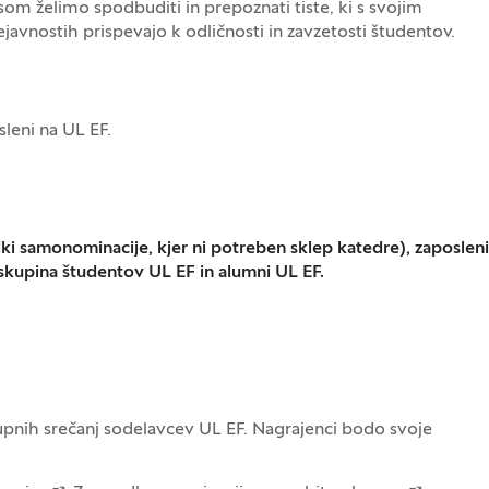
m želimo spodbuditi in prepoznati tiste, ki s svojim
avnostih prispevajo k odličnosti in zavzetosti študentov.
sleni na UL EF.
liki samonominacije, kjer ni potreben sklep katedre), zaposleni
 skupina študentov UL EF in alumni UL EF.
nih srečanj sodelavcev UL EF. Nagrajenci bodo svoje