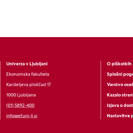
Univerza v Ljubljani
O piškotkih
Ekonomska fakulteta
Splošni pogo
Kardeljeva ploščad 17
Varstvo ose
1000 Ljubljana
Kazalo stran
(01) 5892-400
Izjava o dos
info@ef.uni-lj.si
Nastavitve 