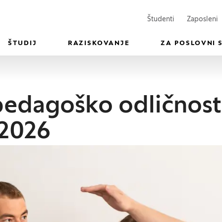
(Odpre se v n
(
Študenti
Zaposleni
ŠTUDIJ
RAZISKOVANJE
ZA POSLOVNI 
pedagoško odličnost
/2026