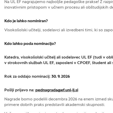
Na UL EF nagrajujemo najboljše pedagoške prakse! Z razpiso
inovativnim pristopom v učnem procesu ali obštudijskih dej
Kdo je lahko nominiran?
Visokošolski učitelji, sodelavci ali izvedbeni timi, ki so zapo
Kdo lahko poda nominacijo?
Katedra, visokošolski učitelj ali sodelavec UL EF (tudi v ob
v strokovnih službah UL EF, zaposleni v CPOEF, študent ali
Rok za oddajo nominacij:
30. 9. 2026
Pošlji prijavo na:
pednagrada@ef.uni-lj.si
Nagrade bomo podelili decembra 2026 na enem izmed skup
primere dobrih praks predstavili akademski skupnosti.