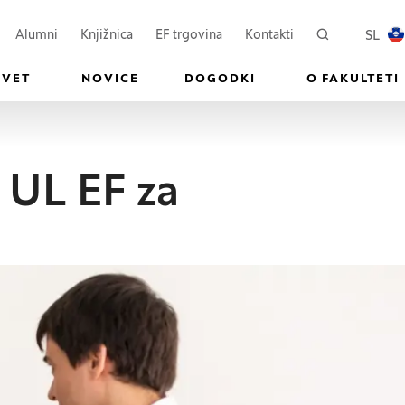
ovem oknu)
Odpre se v novem oknu)
(Odpre se v novem oknu)
SL
Alumni
Knjižnica
EF trgovina
Kontakti
Iskanje
PREKL
SVET
NOVICE
DOGODKI
O FAKULTETI
 UL EF za