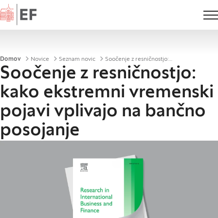
Domov
Drobtinice
Domov
Novice
Seznam novic
Soočenje z resničnostjo: kako ekstremni vremenski pojavi vplivajo na bančno posojanje
Soočenje z resničnostjo:
kako ekstremni vremenski
pojavi vplivajo na bančno
posojanje