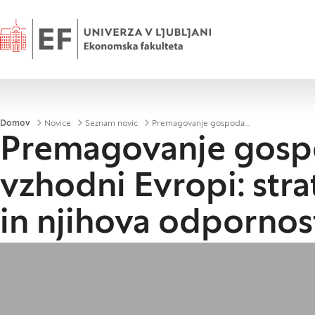
Domov
Drobtinice
Domov
Novice
Seznam novic
Premagovanje gospodarskih kriz v srednji in vzhodni Evropi: strategije spopadanja porabnikov in njihova odpornost
Premagovanje gospod
vzhodni Evropi: str
in njihova odpornos