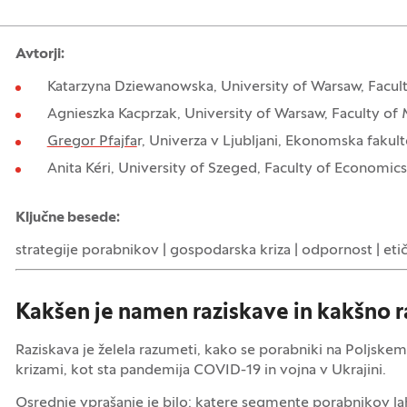
Avtorji:
Katarzyna Dziewanowska, University of Warsaw, Facu
Agnieszka Kacprzak, University of Warsaw, Faculty o
Gregor Pfajfa
r, Univerza v Ljubljani, Ekonomska fakult
Anita Kéri, University of Szeged, Faculty of Economic
Ključne besede:
strategije porabnikov | gospodarska kriza | odpornost | etič
Kakšen je namen raziskave in kakšno ra
Raziskava je želela razumeti, kako se porabniki na Poljsk
krizami, kot sta pandemija COVID-19 in vojna v Ukrajini.
Osrednje vprašanje je bilo: katere segmente porabnikov l