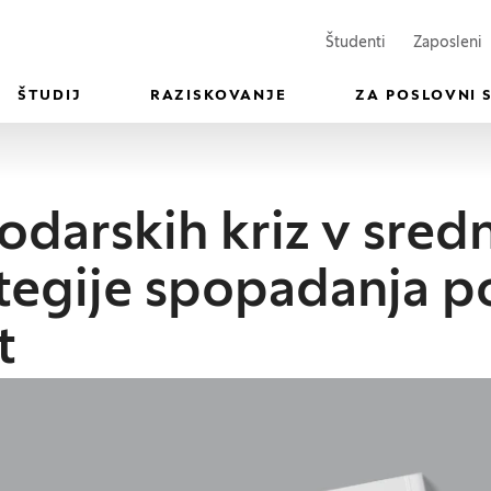
(Odpre se v n
(
Študenti
Zaposleni
ŠTUDIJ
RAZISKOVANJE
ZA POSLOVNI 
arskih kriz v srednj
ategije spopadanja 
t