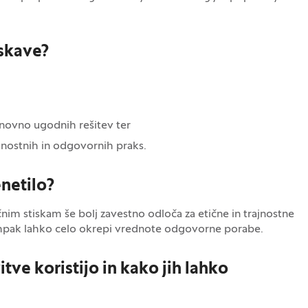
iskave?
enovno ugodnih rešitev ter
ajnostnih in odgovornih praks.
enetilo?
čnim stiskam še bolj zavestno odloča za etične in trajnostne
ampak lahko celo okrepi vrednote odgovorne porabe.
ve koristijo in kako jih lahko