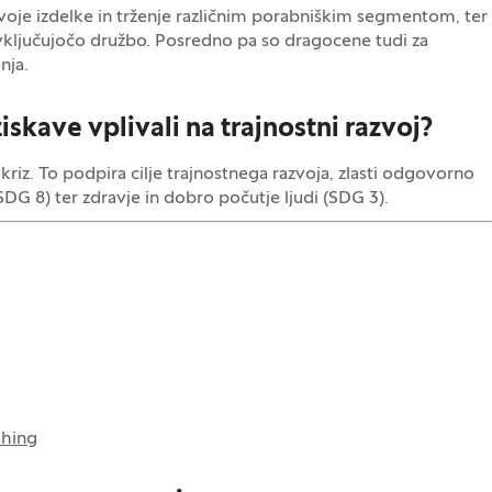
svoje izdelke in trženje različnim porabniškim segmentom, ter
 vključujočo družbo. Posredno pa so dragocene tudi za
nja.
skave vplivali na trajnostni razvoj?
kriz. To podpira cilje trajnostnega razvoja, zlasti odgovorno
G 8) ter zdravje in dobro počutje ljudi (SDG 3).
shing