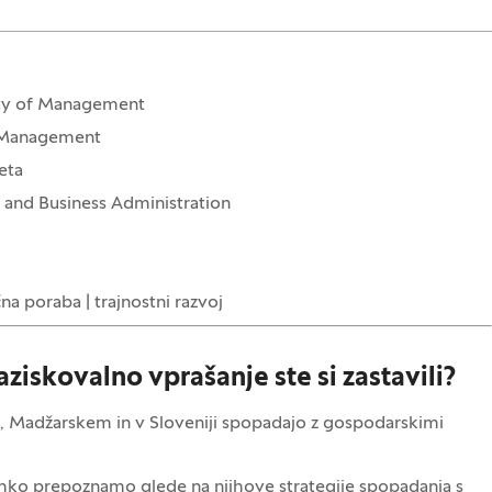
lty of Management
f Management
eta
s and Business Administration
na poraba | trajnostni razvoj
ziskovalno vprašanje ste si zastavili?
em, Madžarskem in v Sloveniji spopadajo z gospodarskimi
ahko prepoznamo glede na njihove strategije spopadanja s