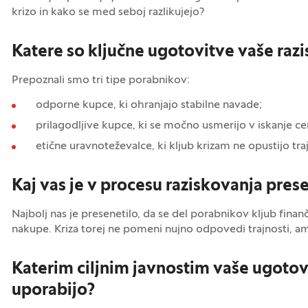
krizo in kako se med seboj razlikujejo?
Katere so ključne ugotovitve vaše raz
Prepoznali smo tri tipe porabnikov:
odporne kupce, ki ohranjajo stabilne navade;
prilagodljive kupce, ki se močno usmerijo v iskanje c
etične uravnoteževalce, ki kljub krizam ne opustijo tr
Kaj vas je v procesu raziskovanja pres
Najbolj nas je presenetilo, da se del porabnikov kljub finan
nakupe. Kriza torej ne pomeni nujno odpovedi trajnosti, 
Katerim ciljnim javnostim vaše ugotovit
uporabijo?