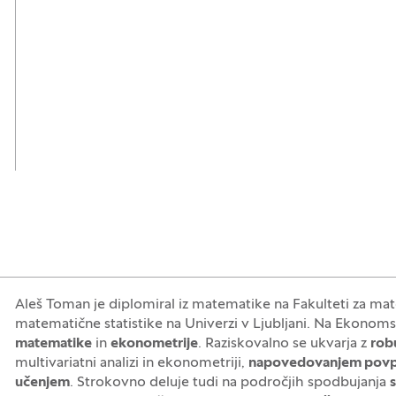
Aleš Toman je diplomiral iz matematike na Fakulteti za matem
matematične statistike na Univerzi v Ljubljani. Na Ekonoms
matematike
in
ekonometrije
. Raziskovalno se ukvarja z
robu
multivariatni analizi in ekonometriji,
napovedovanjem povp
učenjem
. Strokovno deluje tudi na področjih spodbujanja
s