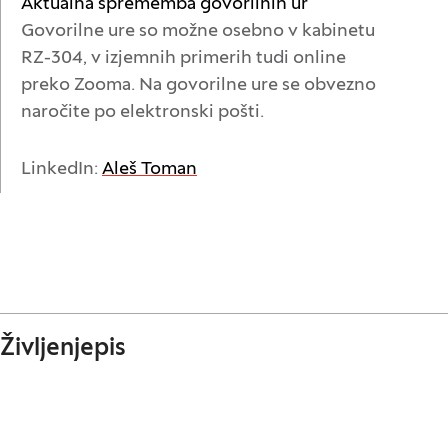
Aktualna sprememba govorilnih ur
Govorilne ure so možne osebno v kabinetu
RZ-304, v izjemnih primerih tudi online
preko Zooma. Na govorilne ure se obvezno
naročite po elektronski pošti.
(Odpre se v novem oknu)
LinkedIn:
Aleš Toman
Življenjepis