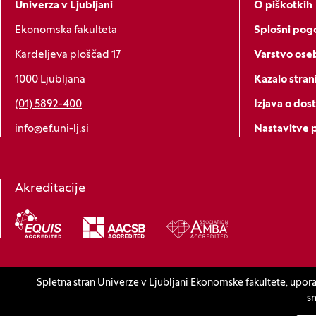
Univerza v Ljubljani
O piškotkih
Ekonomska fakulteta
Splošni pogo
Kardeljeva ploščad 17
Varstvo ose
1000 Ljubljana
Kazalo stran
(01) 5892-400
Izjava o dos
info@ef.uni-lj.si
Nastavitve 
Akreditacije
(Odpre se v novem oknu)
Spletna stran Univerze v Ljubljani Ekonomske fakultete, upora
© 2026 Univerza v Ljubljani, Ekonomska fakulteta
Produkcija:
sm