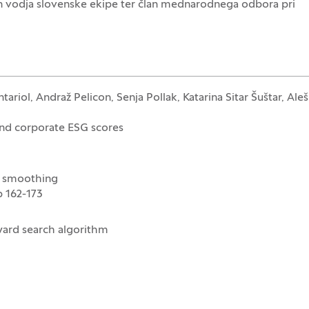
n vodja slovenske ekipe ter član mednarodnega odbora pri
tariol, Andraž Pelicon, Senja Pollak, Katarina Sitar Šuštar, Aleš
 and corporate ESG scores
l smoothing
p 162-173
ward search algorithm