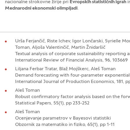
nacionalne strokovne žirije pri
Evropskih statističnih igrah
i
Mednarodni ekonomski olimpijadi
.
Urša Ferjančič, Riste Ichev, Igor Lončarski, Syrielle Mon
Toman, Aljoša Valentinčič, Martin Žnidaršič
Textual analysis of corporate sustainability reporting
International Review of Financial Analysis, 96, 103669
Liljana Ferbar Tratar, Blaž Mojškerc, Aleš Toman
Demand forecasting with four-parameter exponentia
International Journal of Production Economics, 181, p
Aleš Toman
Robust confirmatory factor analysis based on the for
Statistical Papers, 55(1), pp 233-252
Aleš Toman
Ocenjevanje parametrov v Bayesovi statistiki
Obzornik za matematiko in fiziko, 65(1), pp 1-11