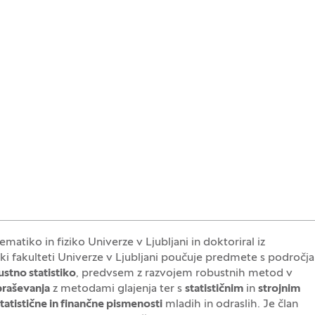
atiko in fiziko Univerze v Ljubljani in doktoriral iz
ki fakulteti Univerze v Ljubljani poučuje predmete s področja
stno statistiko
, predvsem z razvojem robustnih metod v
raševanja
z metodami glajenja ter s
statističnim
in
strojnim
tatistične in finančne pismenosti
mladih in odraslih. Je član