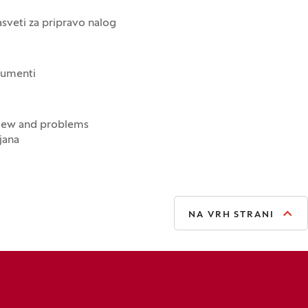
asveti za pripravo nalog
rumenti
view and problems
jana
NA VRH STRANI