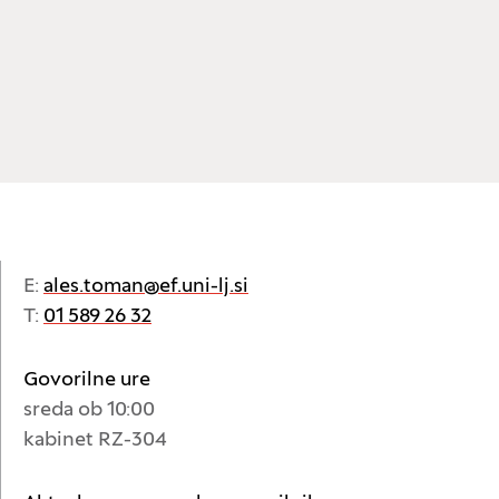
E:
ales.toman@ef.uni-lj.si
T:
01 589 26 32
Govorilne ure
sreda ob 10:00
kabinet RZ-304