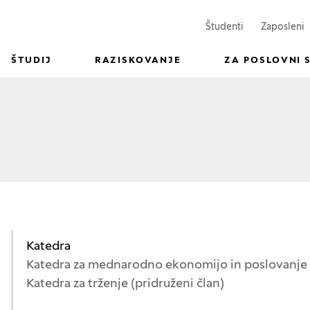
(Odpre se v n
(
Študenti
Zaposleni
ŠTUDIJ
RAZISKOVANJE
ZA POSLOVNI 
Katedra
Katedra za mednarodno ekonomijo in poslovanje (
Katedra za trženje (pridruženi član)