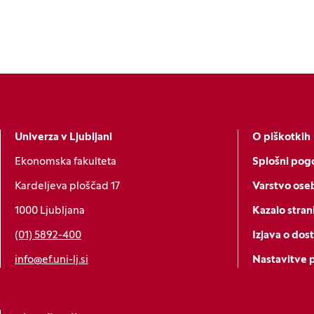
Univerza v Ljubljani
O piškotkih
Ekonomska fakulteta
Splošni pogo
Kardeljeva ploščad 17
Varstvo ose
1000 Ljubljana
Kazalo stran
(01) 5892-400
Izjava o dos
info@ef.uni-lj.si
Nastavitve 