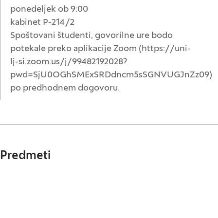
ponedeljek ob 9:00
kabinet P-214/2
Spoštovani študenti, govorilne ure bodo
potekale preko aplikacije Zoom (https://uni-
lj-si.zoom.us/j/99482192028?
pwd=SjU0OGhSMExSRDdncm5sSGNVUGJnZz09)
po predhodnem dogovoru.
Predmeti