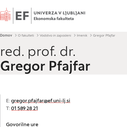
Domov
Drobtinice
Domov
O fakulteti
Vodstvo in zaposleni
Imenik
Gregor Pfajfar
red. prof. dr.
Gregor Pfajfar
E:
gregor.pfajfar@ef.uni-lj.si
T:
01 589 28 21
Govorilne ure