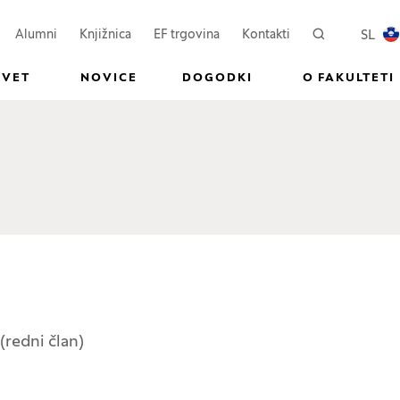
ovem oknu)
Odpre se v novem oknu)
(Odpre se v novem oknu)
SL
Alumni
Knjižnica
EF trgovina
Kontakti
Iskanje
PREKL
SVET
NOVICE
DOGODKI
O FAKULTETI
redni član)