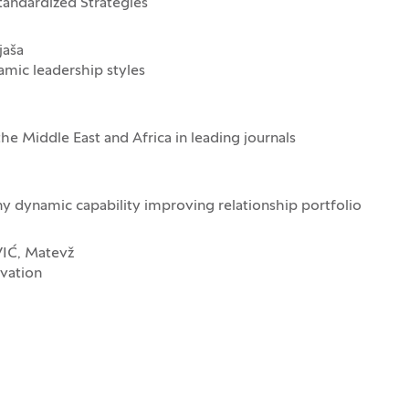
tandardized Strategies
jaša
mic leadership styles
he Middle East and Africa in leading journals
 dynamic capability improving relationship portfolio
IĆ, Matevž
ovation