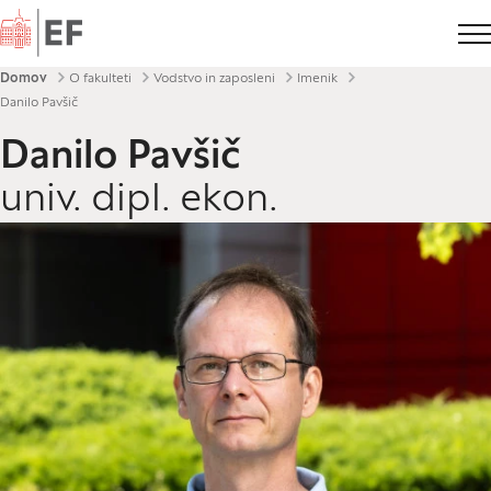
Domov
Drobtinice
Domov
O fakulteti
Vodstvo in zaposleni
Imenik
Danilo Pavšič
Danilo Pavšič
univ. dipl. ekon.