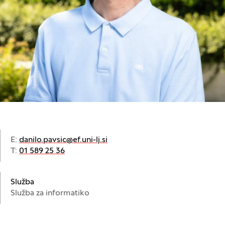
E:
danilo.pavsic@ef.uni-lj.si
T:
01 589 25 36
Služba
Služba za informatiko