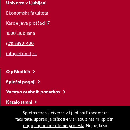
Univerza v Ljubljani
Ekonomska fakulteta
Kardeljeva ploščad 17
1000 Ljubljana
(01) 5892-400
info@ef.uni-lj.si
O piškotkih
Splošni pogoji
Varstvo osebnih podatkov
Kazalo strani
Izjava o dostopnosti
Spletna stran Univerze v Ljubljani Ekonomske
fakultete, uporablja piškotke v skladu z našimi
splošni
Nastavitve piškotkov
pogoji uporabe spletnega mesta
. Nujne, ki so