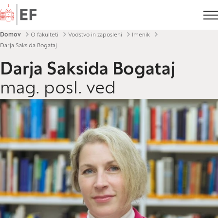
Domov
Drobtinice
Domov
O fakulteti
Vodstvo in zaposleni
Imenik
Darja Saksida Bogataj
Darja Saksida Bogataj
mag. posl. ved