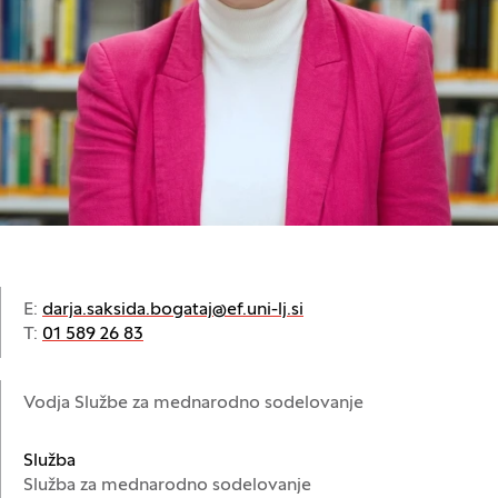
E:
darja.saksida.bogataj@ef.uni-lj.si
T:
01 589 26 83
Vodja Službe za mednarodno sodelovanje
Služba
Služba za mednarodno sodelovanje