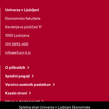
Univerza v Ljubljani
Ekonomska fakulteta
Kardeljeva ploščad 17
1000 Ljubljana
(01) 5892-400
info@ef.uni-lj.si
O piškotkih
Splošni pogoji
Varstvo osebnih podatkov
Kazalo strani
Izjava o dostopnosti
Spletna stran Univerze v Ljubljani Ekonomske