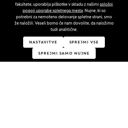
Nastavitve piškotkov
fakultete, uporablja piškotke v skladu z našimi
splošni
pogoji uporabe spletnega mesta
. Nujne, ki so
potrebni za nemoteno delovanje spletne strani, smo
Ostanite v stiku
že naložili. Veseli bomo če nam dovolite, da naložimo
tudi analitične.
Linkedin
(Odpre se v novem oknu)
Youtube
(Odpre se v novem oknu)
Facebook
(Odpre se v novem oknu)
Instagram
(Odpre se v novem oknu)
TikTok
(Odpre se v novem oknu)
NASTAVITVE
SPREJMI VSE
SPREJMI SAMO NUJNE
Akreditacije
(Odpre se v novem oknu)
© 2026 Univerza v Ljubljani, Ekonomska fakulteta
(Odpre se v novem oknu)
Produkcija:
Innovatif