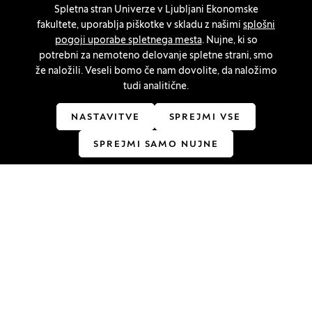
Spletna stran Univerze v Ljubljani Ekonomske
O piškotkih
fakultete, uporablja piškotke v skladu z našimi
splošni
Splošni pogoji
pogoji uporabe spletnega mesta
. Nujne, ki so
potrebni za nemoteno delovanje spletne strani, smo
Varstvo osebnih podatkov
že naložili. Veseli bomo če nam dovolite, da naložimo
tudi analitične.
Kazalo strani
Izjava o dostopnosti
NASTAVITVE
SPREJMI VSE
Nastavitve piškotkov
SPREJMI SAMO NUJNE
Ostanite v stiku
Linkedin
(Odpre se v novem oknu)
Youtube
(Odpre se v novem oknu)
Facebook
(Odpre se v novem oknu)
Instagram
(Odpre se v novem oknu)
TikTok
(Odpre se v novem oknu)
Akreditacije