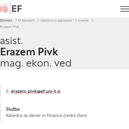
Domov
Drobtinice
Domov
O fakulteti
Vodstvo in zaposleni
Imenik
Erazem Pivk
asist.
Erazem Pivk
mag. ekon. ved
E:
erazem.pivk@ef.uni-lj.si
Služba
Katedra za denar in finance (redni član)