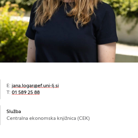
E:
jana.logar@ef.uni-lj.si
T:
01 589 25 88
Služba
Centralna ekonomska knjižnica (CEK)