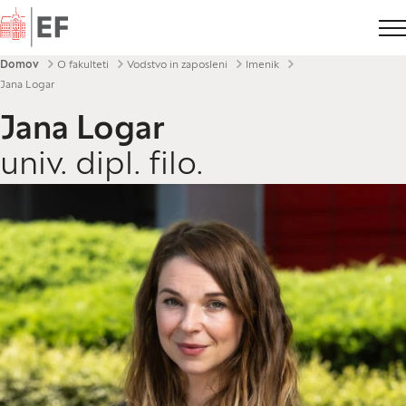
Domov
Drobtinice
Domov
O fakulteti
Vodstvo in zaposleni
Imenik
Jana Logar
Jana Logar
univ. dipl. filo.