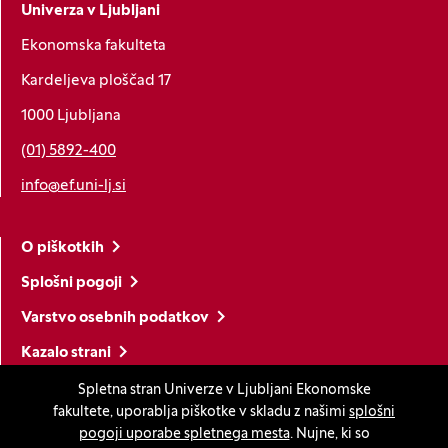
Univerza v Ljubljani
Ekonomska fakulteta
Kardeljeva ploščad 17
1000 Ljubljana
(01) 5892-400
info@ef.uni-lj.si
O piškotkih
Splošni pogoji
Varstvo osebnih podatkov
Kazalo strani
Izjava o dostopnosti
Spletna stran Univerze v Ljubljani Ekonomske
fakultete, uporablja piškotke v skladu z našimi
splošni
Nastavitve piškotkov
pogoji uporabe spletnega mesta
. Nujne, ki so