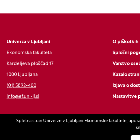
Univerza v Ljubljani
O piškotkih
Ekonomska fakulteta
Splošni pogo
Kardeljeva ploščad 17
Varstvo ose
1000 Ljubljana
Kazalo stran
(01) 5892-400
Izjava o dos
info@ef.uni-lj.si
Nastavitve 
Spletna stran Univerze v Ljubljani Ekonomske fakultete, upora
Akreditacije
sm