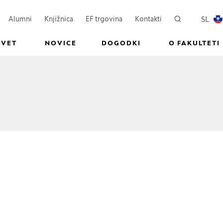
ovem oknu)
Odpre se v novem oknu)
(Odpre se v novem oknu)
SL
Alumni
Knjižnica
EF trgovina
Kontakti
Iskanje
PREKL
SVET
NOVICE
DOGODKI
O FAKULTETI