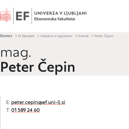
Domov
Drobtinice
Domov
O fakulteti
Vodstvo in zaposleni
Imenik
Peter Čepin
mag.
Peter Čepin
E:
peter.cepin@ef.uni-lj.si
T:
01 589 24 60