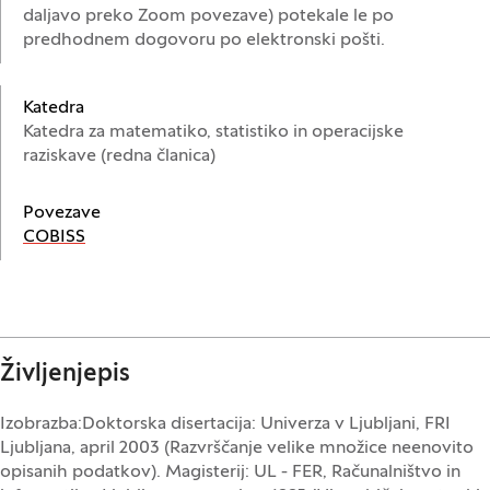
daljavo preko Zoom povezave) potekale le po
predhodnem dogovoru po elektronski pošti.
Katedra
Katedra za matematiko, statistiko in operacijske
raziskave (redna članica)
Povezave
(Odpre se v novem oknu)
COBISS
Življenjepis
Izobrazba:Doktorska disertacija: Univerza v Ljubljani, FRI
Ljubljana, april 2003 (Razvrščanje velike množice neenovito
opisanih podatkov). Magisterij: UL - FER, Računalništvo in