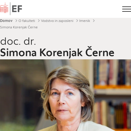
Domov
Drobtinice
Domov
O fakulteti
Vodstvo in zaposleni
Imenik
Simona Korenjak Černe
doc. dr.
Simona Korenjak Černe