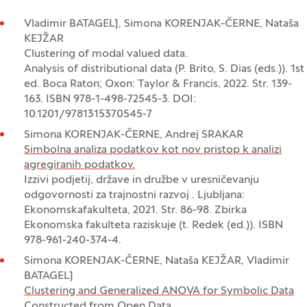
Vladimir BATAGELJ, Simona KORENJAK-ČERNE, Nataša
KEJŽAR
Clustering of modal valued data.
Analysis of distributional data (P. Brito, S. Dias (eds.)). 1st
ed. Boca Raton; Oxon: Taylor & Francis, 2022. Str. 139-
163. ISBN 978-1-498-72545-3. DOI:
10.1201/9781315370545-7
Simona KORENJAK-ČERNE, Andrej SRAKAR
Simbolna analiza podatkov kot nov pristop k analizi
agregiranih podatkov.
Izzivi podjetij, države in družbe v uresničevanju
odgovornosti za trajnostni razvoj . Ljubljana:
Ekonomskafakulteta, 2021. Str. 86-98. Zbirka
Ekonomska fakulteta raziskuje (t. Redek (ed.)). ISBN
978-961-240-374-4.
Simona KORENJAK-ČERNE, Nataša KEJŽAR, Vladimir
BATAGELJ
Clustering and Generalized ANOVA for Symbolic Data
Constructed from Open Data.