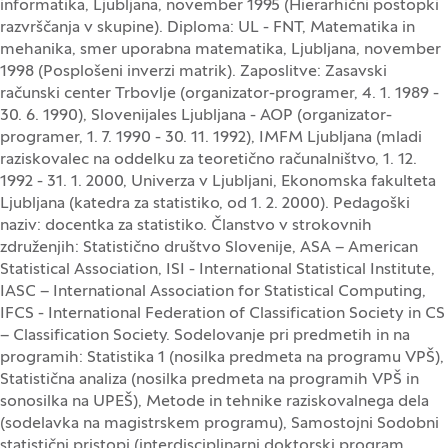
informatika, Ljubljana, november 1995 (Hierarhični postopki
razvrščanja v skupine). Diploma: UL - FNT, Matematika in
mehanika, smer uporabna matematika, Ljubljana, november
1998 (Posplošeni inverzi matrik). Zaposlitve: Zasavski
računski center Trbovlje (organizator-programer, 4. 1. 1989 -
30. 6. 1990), Slovenijales Ljubljana - AOP (organizator-
programer, 1. 7. 1990 - 30. 11. 1992), IMFM Ljubljana (mladi
raziskovalec na oddelku za teoretično računalništvo, 1. 12.
1992 - 31. 1. 2000, Univerza v Ljubljani, Ekonomska fakulteta
Ljubljana (katedra za statistiko, od 1. 2. 2000). Pedagoški
naziv: docentka za statistiko. Članstvo v strokovnih
združenjih: Statistično društvo Slovenije, ASA – American
Statistical Association, ISI - International Statistical Institute,
IASC – International Association for Statistical Computing,
IFCS - International Federation of Classification Society in CS
– Classification Society. Sodelovanje pri predmetih in na
programih: Statistika 1 (nosilka predmeta na programu VPŠ),
Statistična analiza (nosilka predmeta na programih VPŠ in
sonosilka na UPEŠ), Metode in tehnike raziskovalnega dela
(sodelavka na magistrskem programu), Samostojni Sodobni
statistični pristopi (interdisciplinarni doktorski program