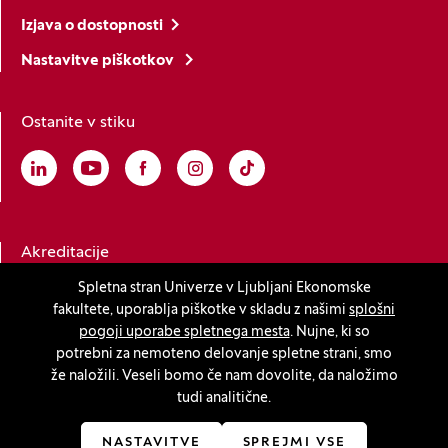
Izjava o dostopnosti
Nastavitve piškotkov
Ostanite v stiku
Linkedin
(Odpre se v novem oknu)
Youtube
(Odpre se v novem oknu)
Facebook
(Odpre se v novem oknu)
Instagram
(Odpre se v novem oknu)
TikTok
(Odpre se v novem oknu)
Akreditacije
Spletna stran Univerze v Ljubljani Ekonomske
fakultete, uporablja piškotke v skladu z našimi
splošni
(Odpre se v novem oknu)
pogoji uporabe spletnega mesta
. Nujne, ki so
potrebni za nemoteno delovanje spletne strani, smo
že naložili. Veseli bomo če nam dovolite, da naložimo
tudi analitične.
© 2026 Univerza v Ljubljani, Ekonomska fakulteta
(Odpre se v novem oknu)
Produkcija:
Innovatif
NASTAVITVE
SPREJMI VSE