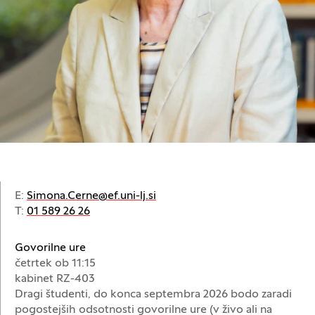
E:
Simona.Cerne@ef.uni-lj.si
T:
01 589 26 26
Govorilne ure
četrtek ob 11:15
kabinet RZ-403
Dragi študenti, do konca septembra 2026 bodo zaradi
pogostejših odsotnosti govorilne ure (v živo ali na