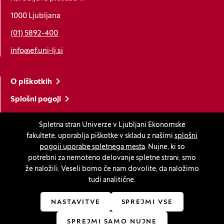
1000 Ljubljana
(01) 5892-400
info@ef.uni-lj.si
O piškotkih
Splošni pogoji
Varstvo osebnih podatkov
Spletna stran Univerze v Ljubljani Ekonomske
Kazalo strani
fakultete, uporablja piškotke v skladu z našimi
splošni
pogoji uporabe spletnega mesta
. Nujne, ki so
Izjava o dostopnosti
potrebni za nemoteno delovanje spletne strani, smo
Nastavitve piškotkov
že naložili. Veseli bomo če nam dovolite, da naložimo
tudi analitične.
Ostanite v stiku
NASTAVITVE
SPREJMI VSE
SPREJMI SAMO NUJNE