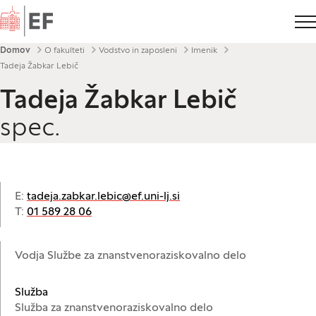
Domov
Drobtinice
Domov
O fakulteti
Vodstvo in zaposleni
Imenik
Tadeja Žabkar Lebič
Tadeja Žabkar Lebič
spec.
E:
tadeja.zabkar.lebic@ef.uni-lj.si
T:
01 589 28 06
Vodja Službe za znanstvenoraziskovalno delo
Služba
Služba za znanstvenoraziskovalno delo