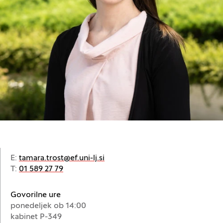
E:
tamara.trost@ef.uni-lj.si
T:
01 589 27 79
Govorilne ure
ponedeljek ob 14:00
kabinet P-349