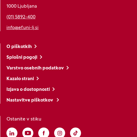
1000 Ljubljana
(01) 5892-400
info@ef.uni-lj.si
O piškotkih
Splošni pogoji
Varstvo osebnih podatkov
Kazalo strani
Izjava o dostopnosti
Nastavitve piškotkov
Ostanite v stiku
Linkedin
(Odpre se v novem oknu)
Youtube
(Odpre se v novem oknu)
Facebook
(Odpre se v novem oknu)
Instagram
(Odpre se v novem oknu)
TikTok
(Odpre se v novem oknu)