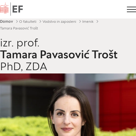
Domov
Drobtinice
Domov
O fakulteti
Vodstvo in zaposleni
Imenik
Tamara Pavasović Trošt
izr. prof.
Tamara Pavasović Trošt
PhD, ZDA