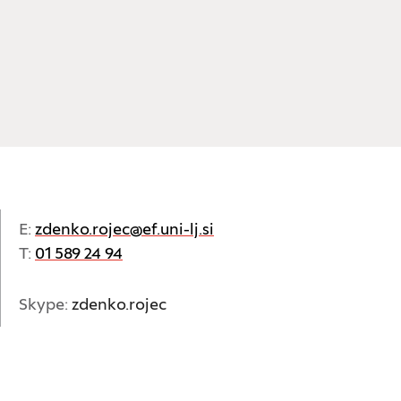
E:
zdenko.rojec@ef.uni-lj.si
T:
01 589 24 94
Skype:
zdenko.rojec