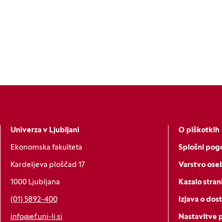
Univerza v Ljubljani
O piškotkih
Ekonomska fakulteta
Splošni pogo
Kardeljeva ploščad 17
Varstvo ose
1000 Ljubljana
Kazalo stran
(01) 5892-400
Izjava o dos
info@ef.uni-lj.si
Nastavitve 