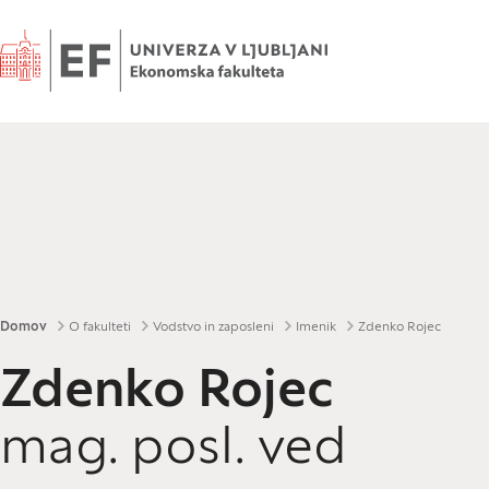
Domov
Drobtinice
Domov
O fakulteti
Vodstvo in zaposleni
Imenik
Zdenko Rojec
Zdenko Rojec
mag. posl. ved