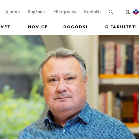
ovem oknu)
Odpre se v novem oknu)
(Odpre se v novem oknu)
SL
Alumni
Knjižnica
EF trgovina
Kontakti
Iskanje
PREKL
SVET
NOVICE
DOGODKI
O FAKULTETI