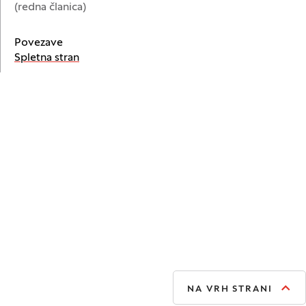
(redna članica)
Povezave
(Odpre se v novem oknu)
Spletna stran
NA VRH STRANI