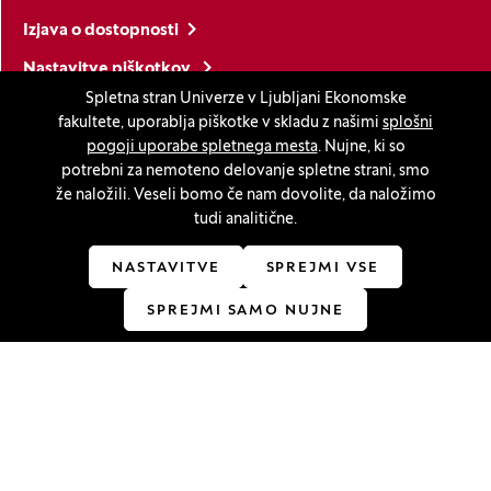
Izjava o dostopnosti
Nastavitve piškotkov
Spletna stran Univerze v Ljubljani Ekonomske
fakultete, uporablja piškotke v skladu z našimi
splošni
Ostanite v stiku
pogoji uporabe spletnega mesta
. Nujne, ki so
potrebni za nemoteno delovanje spletne strani, smo
Linkedin
(Odpre se v novem oknu)
Youtube
(Odpre se v novem oknu)
Facebook
(Odpre se v novem oknu)
Instagram
(Odpre se v novem oknu)
TikTok
(Odpre se v novem oknu)
že naložili. Veseli bomo če nam dovolite, da naložimo
tudi analitične.
NASTAVITVE
SPREJMI VSE
Akreditacije
SPREJMI SAMO NUJNE
(Odpre se v novem oknu)
© 2026 Univerza v Ljubljani, Ekonomska fakulteta
(Odpre se v novem oknu)
Produkcija:
Innovatif