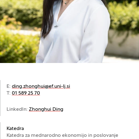
E:
ding.zhonghui@ef.uni-lj.si
T:
01 589 25 70
(Odpre se v novem oknu)
LinkedIn:
Zhonghui Ding
Katedra
Katedra za mednarodno ekonomijo in poslovanje