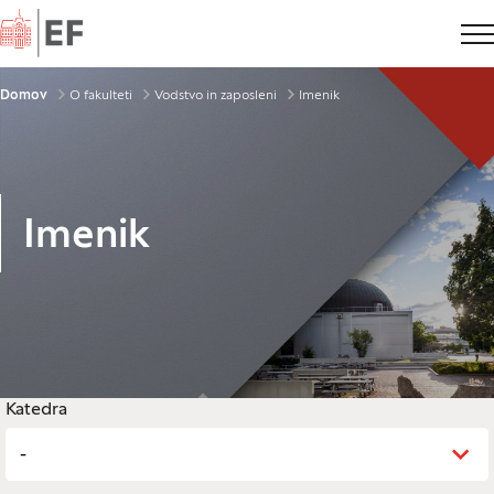
Domov
Drobtinice
Domov
O fakulteti
Vodstvo in zaposleni
Imenik
Imenik
Legenda
Katedra
-