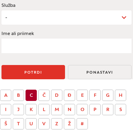
Služba
-
Ime ali priimek
POTRDI
PONASTAVI
A
B
C
Č
D
Đ
E
F
G
H
I
J
K
L
M
N
O
P
R
S
Š
T
U
V
Z
Ž
#