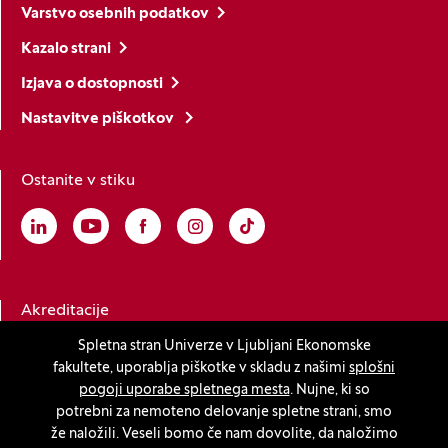
Varstvo osebnih podatkov
Kazalo strani
Izjava o dostopnosti
Nastavitve piškotkov
Ostanite v stiku
Linkedin
(Odpre se v novem oknu)
Youtube
(Odpre se v novem oknu)
Facebook
(Odpre se v novem oknu)
Instagram
(Odpre se v novem oknu)
TikTok
(Odpre se v novem oknu)
Akreditacije
Spletna stran Univerze v Ljubljani Ekonomske
fakultete, uporablja piškotke v skladu z našimi
splošni
(Odpre se v novem oknu)
pogoji uporabe spletnega mesta
. Nujne, ki so
potrebni za nemoteno delovanje spletne strani, smo
že naložili. Veseli bomo če nam dovolite, da naložimo