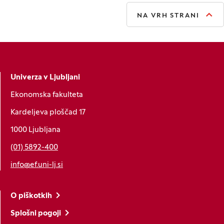
NA VRH STRANI
Univerza v Ljubljani
Ekonomska fakulteta
Kardeljeva ploščad 17
1000 Ljubljana
(01) 5892-400
info@ef.uni-lj.si
O piškotkih
Splošni pogoji