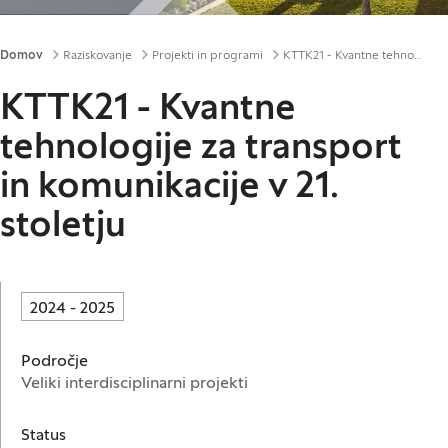
Drobtinice
Domov
Raziskovanje
Projekti in programi
KTTK21 - Kvantne tehnologije za transport in komunikacije v 21. stoletju
KTTK21 - Kvantne
tehnologije za transport
in komunikacije v 21.
stoletju
2024 - 2025
Področje
Veliki interdisciplinarni projekti
Status