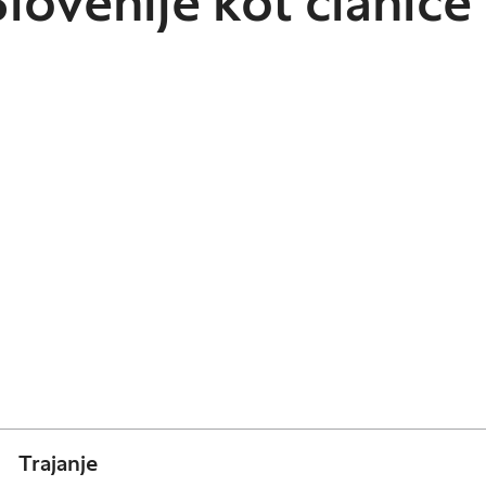
Slovenije kot članice
Trajanje