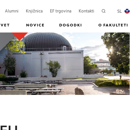
ovem oknu)
Odpre se v novem oknu)
(Odpre se v novem oknu)
SL
Alumni
Knjižnica
EF trgovina
Kontakti
Iskanje
PREKL
SVET
NOVICE
DOGODKI
O FAKULTETI