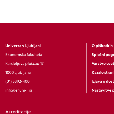
Univerza v Ljubljani
O piškotkih
Ekonomska fakulteta
Splošni pogo
Kardeljeva ploščad 17
Varstvo ose
1000 Ljubljana
Kazalo stran
(01) 5892-400
Izjava o dos
info@ef.uni-lj.si
Nastavitve 
Akreditacije