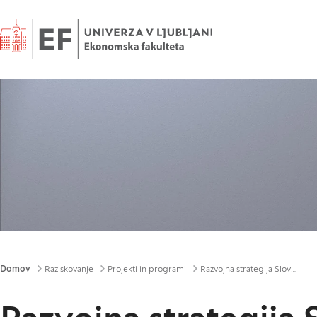
Domov
Drobtinice
Domov
Raziskovanje
Projekti in programi
Razvojna strategija Slovenije kot članice EU