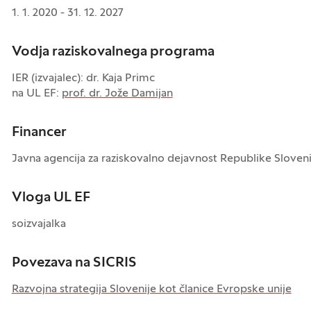
1. 1. 2020 - 31. 12. 2027
Vodja raziskovalnega programa
IER (izvajalec): dr. Kaja Primc
na UL EF:
prof. dr. Jože Damijan
Financer
Javna agencija za raziskovalno dejavnost Republike Sloveni
Vloga UL EF
soizvajalka
Povezava na SICRIS
Razvojna strategija Slovenije kot članice Evropske unije