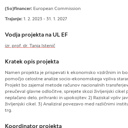
(So)financer:
European Commission
Trajanje:
1. 2. 2023 - 31. 1. 2027
Vodja projekta na UL EF
izr. prof. dr. Tanja Istenič
Kratek opis projekta
Namen projekta je prispevati k ekonomsko vzdržnim in bol
pomočjo celostne analize socio-ekonomskega vpliva staranja
Projekt bo zajemal metode računov nacionalnih transferjev
preučeval glavne odločitve, sprejete skozi življenjski cike
neplačano delo, prihranki in upokojitev. 2) Raziskal vpliv ja
življenjski cikel. 3) Analiziral povezavo med različnimi instit
trg.
Koordinator projekta