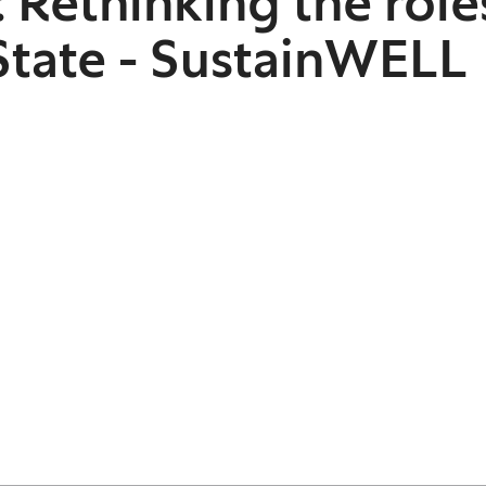
 Rethinking the role
State - SustainWELL