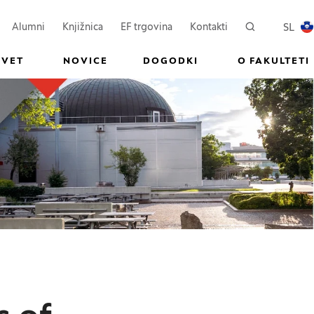
ovem oknu)
Odpre se v novem oknu)
(Odpre se v novem oknu)
SL
Alumni
Knjižnica
EF trgovina
Kontakti
Iskanje
PREKL
SVET
NOVICE
DOGODKI
O FAKULTETI