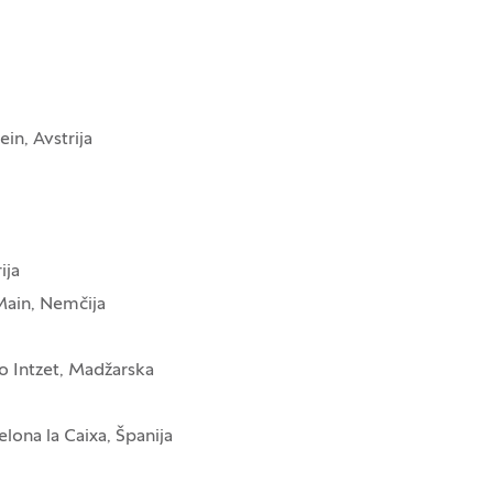
in, Avstrija
ija
Main, Nemčija
o Intzet, Madžarska
lona la Caixa, Španija