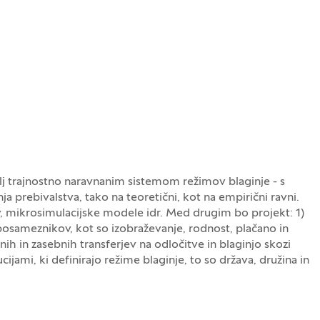
j trajnostno naravnanim sistemom režimov blaginje - s
 prebivalstva, tako na teoretični, kot na empirični ravni.
, mikrosimulacijske modele idr. Med drugim bo projekt: 1)
l posameznikov, kot so izobraževanje, rodnost, plačano in
vnih in zasebnih transferjev na odločitve in blaginjo skozi
ucijami, ki definirajo režime blaginje, to so država, družina in