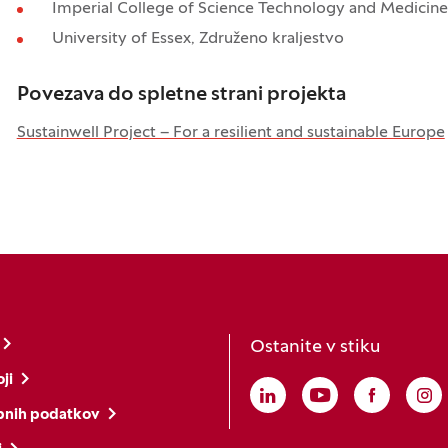
Imperial College of Science Technology and Medicine
University of Essex, Združeno kraljestvo
Povezava do spletne strani projekta
Sustainwell Project – For a resilient and sustainable Europe
Ostanite v stiku
ji
Linkedin
(Odpre se v novem o
Youtube
(Odpre se v no
Faceboo
(Odpre s
In
(O
bnih podatkov