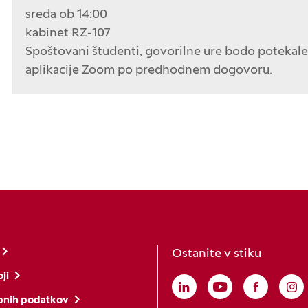
sreda ob 14:00
kabinet RZ-107
Spoštovani študenti, govorilne ure bodo potekal
aplikacije Zoom po predhodnem dogovoru.
Ostanite v stiku
ji
Linkedin
(Odpre se v novem o
Youtube
(Odpre se v no
Faceboo
(Odpre s
In
(O
bnih podatkov