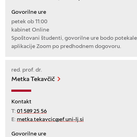
Govorilne ure
petek ob 11:00
kabinet Online
Spoštovani študenti, govorilne ure bodo potekal
aplikacije Zoom po predhodnem dogovoru.
red. prof. dr.
Metka Tekavčič
Kontakt
T:
01 589 25 56
E:
metka.tekavcic@ef.uni-lj.si
Govorilne ure