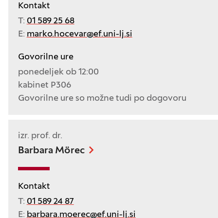
Kontakt
T:
01 589 25 68
E:
marko.hocevar@ef.uni-lj.si
Govorilne ure
ponedeljek ob 12:00
kabinet P306
Govorilne ure so možne tudi po dogovoru
izr. prof. dr.
Barbara Mörec
Kontakt
T:
01 589 24 87
E:
barbara.moerec@ef.uni-lj.si