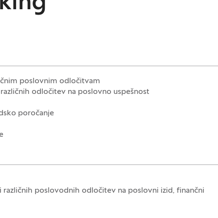
aking
ličnim poslovnim odločitvam
 različnih odločitev na poslovno uspešnost
odsko poročanje
e
 različnih poslovodnih odločitev na poslovni izid, finančni