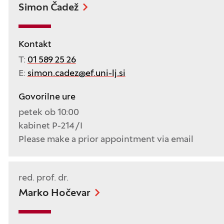
Simon Čadež
Kontakt
T:
01 589 25 26
E:
simon.cadez@ef.uni-lj.si
Govorilne ure
petek ob 10:00
kabinet P-214/I
Please make a prior appointment via email
red. prof. dr.
Marko Hočevar