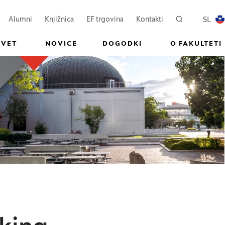
ovem oknu)
Odpre se v novem oknu)
(Odpre se v novem oknu)
SL
Alumni
Knjižnica
EF trgovina
Kontakti
Iskanje
PREKL
SVET
NOVICE
DOGODKI
O FAKULTETI