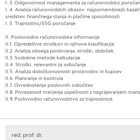
I. 3. Odgovornost managementa za računovodsko poročanj
I. 4. Analiza računovodskih izkazov: najpomembnejši kazal
sredstev, finančnega stanja in plačilne sposobnosti
I. 5. Trajnostno/ESG poročanje
II. Poslovodno računovodske informacije
II.1. Opredelitve stroškov in njihove klasifikacije
II.2. Analiza obsega poslovanja, stroški, dobiček.
II.3. Sodobne metode kalkulacije
II.4. Stroški, relevantni za odločanje
II.5. Analiza dobičkonosnosti proizvodov in kupcev
II.6. Planiranje in kontrola
II.7. Ovrednotenje poslovnih odločitev
II.8. Povezanost merjenja uspešnosti z nagrajevanjem man
II.9. Poslovodno računovodstvo za trajnostnost
red. prof. dr.