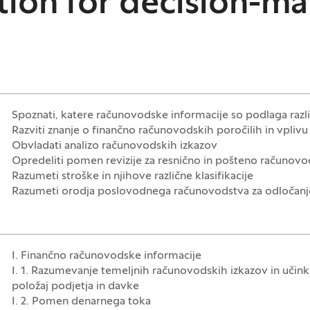
tion for decision-m
Spoznati, katere računovodske informacije so podlaga raz
Razviti znanje o finančno računovodskih poročilih in vplivu
Obvladati analizo računovodskih izkazov
Opredeliti pomen revizije za resnično in pošteno računov
Razumeti stroške in njihove različne klasifikacije
Razumeti orodja poslovodnega računovodstva za odločanj
I. Finančno računovodske informacije
I. 1. Razumevanje temeljnih računovodskih izkazov in učinki
položaj podjetja in davke
I. 2. Pomen denarnega toka