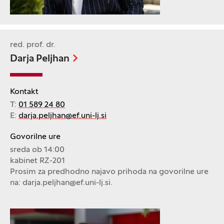
red. prof. dr.
Darja Peljhan
Kontakt
T:
01 589 24 80
E:
darja.peljhan@ef.uni-lj.si
Govorilne ure
sreda ob 14:00
kabinet RZ-201
Prosim za predhodno najavo prihoda na govorilne ure
na: darja.peljhan@ef.uni-lj.si.