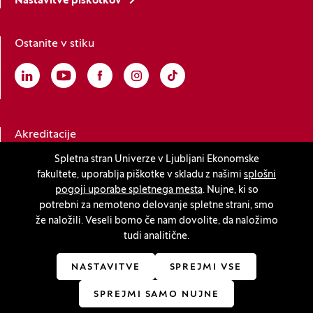
Nastavitve piškotkov
Ostanite v stiku
Linkedin
(Odpre se v novem oknu)
Youtube
(Odpre se v novem oknu)
Facebook
(Odpre se v novem oknu)
Instagram
(Odpre se v novem oknu)
TikTok
(Odpre se v novem oknu)
Akreditacije
Spletna stran Univerze v Ljubljani Ekonomske
fakultete, uporablja piškotke v skladu z našimi
splošni
(Odpre se v novem oknu)
pogoji uporabe spletnega mesta
. Nujne, ki so
potrebni za nemoteno delovanje spletne strani, smo
že naložili. Veseli bomo če nam dovolite, da naložimo
tudi analitične.
© 2026 Univerza v Ljubljani, Ekonomska fakulteta
(Odpre se v novem oknu)
Produkcija:
Innovatif
NASTAVITVE
SPREJMI VSE
SPREJMI SAMO NUJNE