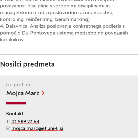
povezanost discipline s sorodnimi disciplinami in
managerskimi orodji (poslovodno računovodstvo,
kontroling, reinženiring, benchmarking)
4. Delavnica: Analiza poslovanja konkretnega podjetja s
pomočjo Du-Pontovega sistema medsebojno povezanih
kazalnikov
Nosilci predmeta
izr. prof. dr.
Mojca Marc
Kontakt
T:
01 589 27 64
E:
mojca.marc@ef.uni-lj.si