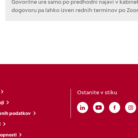
Govorilne ure samo po predhodni najavi v kabinet
dogovoru pa lahko izven rednih terminov po Zoo
Ostanite v stiku
ji
Linkedin
(Odpre se v novem o
Youtube
(Odpre se v no
Faceboo
(Odpre s
In
(O
bnih podatkov
i
topnosti