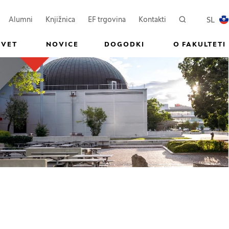
ovem oknu)
Odpre se v novem oknu)
(Odpre se v novem oknu)
SL
Alumni
Knjižnica
EF trgovina
Kontakti
Iskanje
PREKL
SVET
NOVICE
DOGODKI
O FAKULTETI