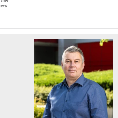
janje
enta