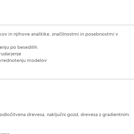
v in njihove analitike, značilnostmi in posebnostmi v
enju po besedilih.
rudarjenje
 ovrednotenju modelov
, odločitvena drevesa, naključni gozd, drevesa z gradientnim