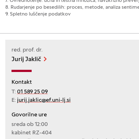
7. Ovrednotenje: učna in testna množica, navzkrižno prever
8. Rudarjenje po besedilih: proces, metode, analiza sentim
9. Spletno luščenje podatkov
red. prof. dr.
Jurij Jaklič
Kontakt
T:
01 589 25 09
E:
jurij.jaklic@ef.uni-lj.si
Govorilne ure
sreda ob 12:00
kabinet RZ-404