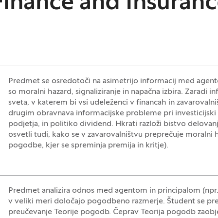
Finance and Insuran
Predmet se osredotoči na asimetrijo informacij med agent
so moralni hazard, signaliziranje in napačna izbira. Zarad
sveta, v katerem bi vsi udeleženci v financah in zavaroval
drugim obravnava informacijske probleme pri investicijski po
podjetja, in politiko dividend. Hkrati razloži bistvo delov
osvetli tudi, kako se v zavarovalništvu preprečuje moralni h
pogodbe, kjer se spreminja premija in kritje).
Predmet analizira odnos med agentom in principalom (npr
v veliki meri določajo pogodbeno razmerje. Študent se p
preučevanje Teorije pogodb. Čeprav Teorija pogodb zaob