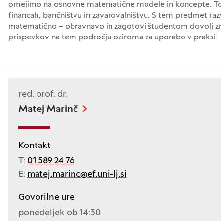
omejimo na osnovne matematične modele in koncepte. To v 
financah, bančništvu in zavarovalništvu. S tem predmet raz
matematično – obravnavo in zagotovi študentom dovolj zn
prispevkov na tem področju oziroma za uporabo v praksi.
red. prof. dr.
Matej Marinč
Kontakt
T:
01 589 24 76
E:
matej.marinc@ef.uni-lj.si
Govorilne ure
ponedeljek ob 14:30