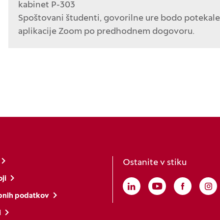
kabinet P-303
Spoštovani študenti, govorilne ure bodo potekal
aplikacije Zoom po predhodnem dogovoru.
Ostanite v stiku
ji
Linkedin
(Odpre se v novem o
Youtube
(Odpre se v no
Faceboo
(Odpre s
In
(O
bnih podatkov
i