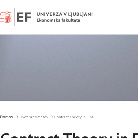
Domov
Drobtinice
Domov
Uvoz predmetov
Contract Theory in Finance and Insurance (MAG)