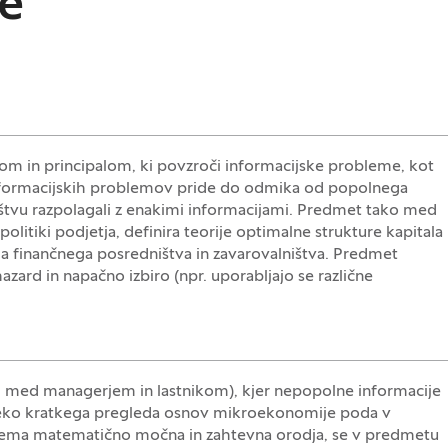
ce
om in principalom, ki povzroči informacijske probleme, kot
i informacijskih problemov pride do odmika od popolnega
ništvu razpolagali z enakimi informacijami. Predmet tako med
litiki podjetja, definira teorije optimalne strukture kapitala
anja finančnega posredništva in zavarovalništva. Predmet
azard in napačno izbiro (npr. uporabljajo se različne
. med managerjem in lastnikom), kjer nepopolne informacije
reko kratkega pregleda osnov mikroekonomije poda v
jema matematično močna in zahtevna orodja, se v predmetu