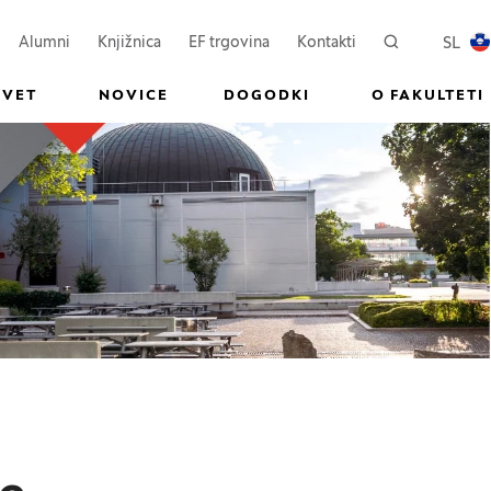
ovem oknu)
Odpre se v novem oknu)
(Odpre se v novem oknu)
SL
Alumni
Knjižnica
EF trgovina
Kontakti
Iskanje
PREKL
SVET
NOVICE
DOGODKI
O FAKULTETI