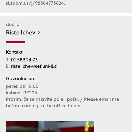
si.zoom.us/j/98384773824.
doc. dr.
Riste Ichev
Kontakt
T:
01 589 24 73
E:
riste.ichev@ef.uni-lj.si
Govorilne ure
petek ob 16:00
kabinet RZ203
Prosim, če se najavite po el. pošti. / Please email me
before coming to the office hours.