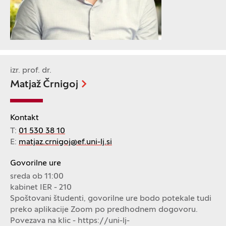
izr. prof. dr.
Matjaž Črnigoj
Kontakt
T:
01 530 38 10
E:
matjaz.crnigoj@ef.uni-lj.si
Govorilne ure
sreda ob 11:00
kabinet IER - 210
Spoštovani študenti, govorilne ure bodo potekale tudi
preko aplikacije Zoom po predhodnem dogovoru.
Povezava na klic - https://uni-lj-