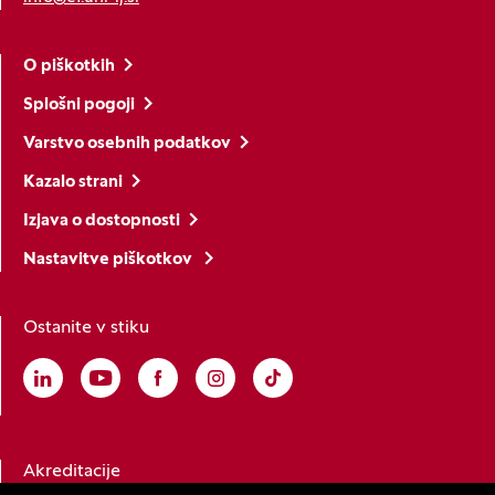
O piškotkih
Splošni pogoji
Varstvo osebnih podatkov
Kazalo strani
Izjava o dostopnosti
Nastavitve piškotkov
Ostanite v stiku
Linkedin
(Odpre se v novem oknu)
Youtube
(Odpre se v novem oknu)
Facebook
(Odpre se v novem oknu)
Instagram
(Odpre se v novem oknu)
TikTok
(Odpre se v novem oknu)
Akreditacije