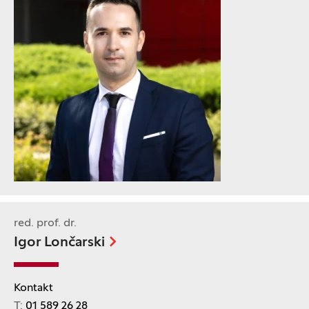
red. prof. dr.
Igor Lončarski
Kontakt
T:
01 589 26 28