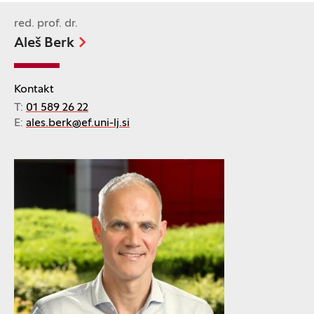
red. prof. dr.
Aleš Berk
Kontakt
T:
01 589 26 22
E:
ales.berk@ef.uni-lj.si