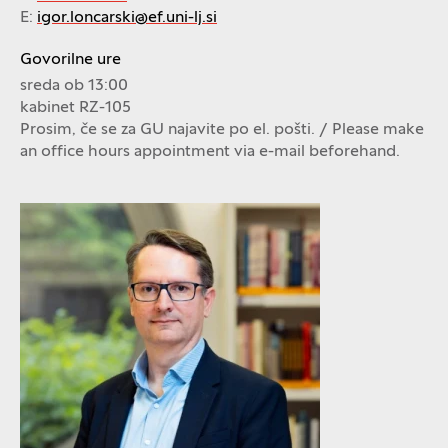
E:
igor.loncarski@ef.uni-lj.si
Govorilne ure
sreda ob 13:00
kabinet RZ-105
Prosim, če se za GU najavite po el. pošti. / Please make
an office hours appointment via e-mail beforehand.