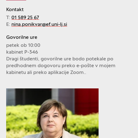
Kontakt
T:
01 589 25 67
E:
nina.ponikvar@ef.uni-lj.si
Govorilne ure
petek ob 10:00
kabinet P-346
Dragi študenti, govorilne ure bodo potekale po
predhodnem dogovoru preko e-pošte v mojem
kabinetu ali preko aplikacije Zoom..