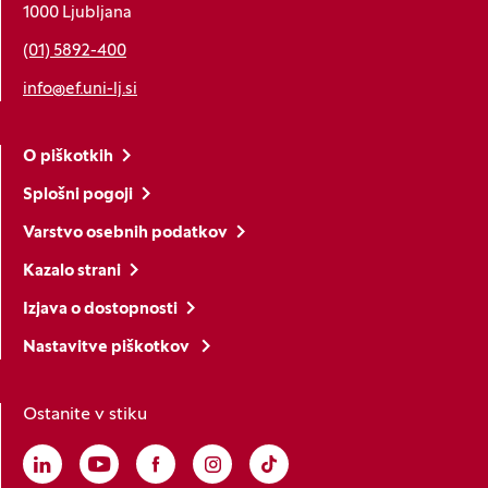
1000 Ljubljana
(01) 5892-400
info@ef.uni-lj.si
O piškotkih
Splošni pogoji
Varstvo osebnih podatkov
Kazalo strani
Izjava o dostopnosti
Nastavitve piškotkov
Ostanite v stiku
Linkedin
(Odpre se v novem oknu)
Youtube
(Odpre se v novem oknu)
Facebook
(Odpre se v novem oknu)
Instagram
(Odpre se v novem oknu)
TikTok
(Odpre se v novem oknu)