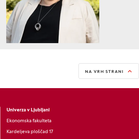
NA VRH STRANI
Univerza v Ljubljani
Ekonomska fakulteta
Kardeljeva ploščad 17