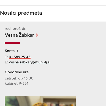
Nosilci predmeta
red. prof. dr.
Vesna Žabkar
Kontakt
T:
01 589 25 45
E:
vesna.zabkar@ef.uni-lj.si
Govorilne ure
četrtek ob 13:00
kabinet P-331