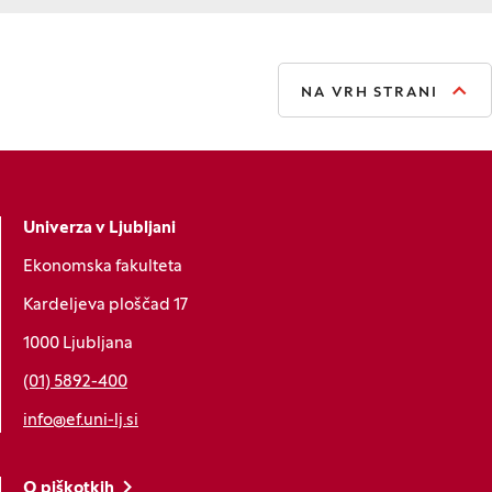
NA VRH STRANI
Univerza v Ljubljani
Ekonomska fakulteta
Kardeljeva ploščad 17
1000 Ljubljana
(01) 5892-400
info@ef.uni-lj.si
O piškotkih