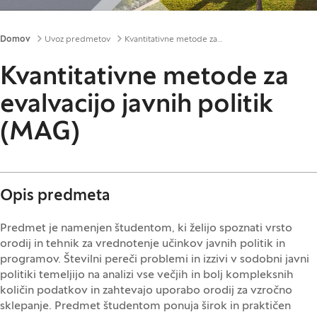
Drobtinice
Domov
Uvoz predmetov
Kvantitativne metode za evalvacijo javnih politik (MAG)
Kvantitativne metode za
evalvacijo javnih politik
(MAG)
Opis predmeta
Predmet je namenjen študentom, ki želijo spoznati vrsto
orodij in tehnik za vrednotenje učinkov javnih politik in
programov. Številni pereči problemi in izzivi v sodobni javni
politiki temeljijo na analizi vse večjih in bolj kompleksnih
količin podatkov in zahtevajo uporabo orodij za vzročno
sklepanje. Predmet študentom ponuja širok in praktičen