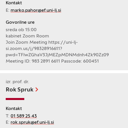
Kontakt
E:
marko.pahor@ef.uni-lj.si
Govorilne ure
sreda ob 15:00
kabinet Zoom Room
Join Zoom Meeting https://uni-lj-
si.zoom.us/j/98328916611?
pwd=TFlwZGhaV3JjMEZpMDNMdnh4Zk90Zz09
Meeting ID: 983 2891 6611 Passcode: 600451
izr. prof. dr.
Rok Spruk
Kontakt
T:
01 589 25 43
E:
rok.spruk@ef.uni-lj.si