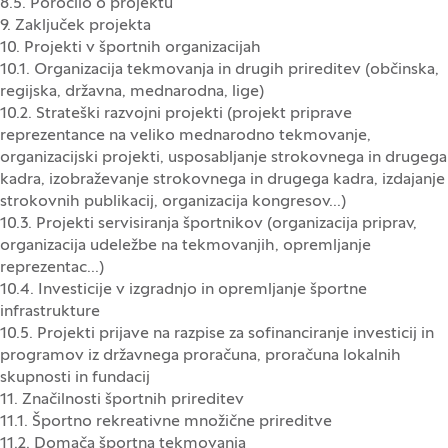
8.5. Poročilo o projektu
9. Zaključek projekta
10. Projekti v športnih organizacijah
10.1. Organizacija tekmovanja in drugih prireditev (občinska,
regijska, državna, mednarodna, lige)
10.2. Strateški razvojni projekti (projekt priprave
reprezentance na veliko mednarodno tekmovanje,
organizacijski projekti, usposabljanje strokovnega in drugega
kadra, izobraževanje strokovnega in drugega kadra, izdajanje
strokovnih publikacij, organizacija kongresov...)
10.3. Projekti servisiranja športnikov (organizacija priprav,
organizacija udeležbe na tekmovanjih, opremljanje
reprezentac...)
10.4. Investicije v izgradnjo in opremljanje športne
infrastrukture
10.5. Projekti prijave na razpise za sofinanciranje investicij in
programov iz državnega proračuna, proračuna lokalnih
skupnosti in fundacij
11. Značilnosti športnih prireditev
11.1. Športno rekreativne množične prireditve
11.2. Domača športna tekmovanja